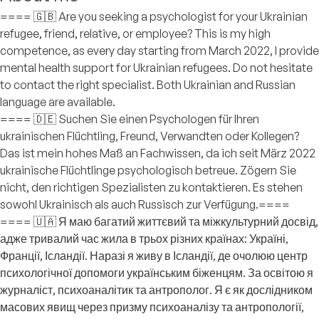
==== 🇬🇧 Are you seeking a psychologist for your Ukrainian
refugee, friend, relative, or employee? This is my high
competence, as every day starting from March 2022, I provide
mental health support for Ukrainian refugees. Do not hesitate
to contact the right specialist. Both Ukrainian and Russian
language are available.
==== 🇩🇪 Suchen Sie einen Psychologen für Ihren
ukrainischen Flüchtling, Freund, Verwandten oder Kollegen?
Das ist mein hohes Maß an Fachwissen, da ich seit März 2022
ukrainische Flüchtlinge psychologisch betreue. Zögern Sie
nicht, den richtigen Spezialisten zu kontaktieren. Es stehen
sowohl Ukrainisch als auch Russisch zur Verfügung.====
==== 🇺🇦 Я маю багатий життєвий та міжкультурний досвід,
адже тривалий час жила в трьох різних країнах: Україні,
Франції, Ісландії. Наразі я живу в Ісландії, де очолюю центр
психологічної допомоги українським біженцям. За освітою я
журналіст, психоаналітик та антрополог. Я є як дослідником
масових явищ через призму психоаналізу та антропології,