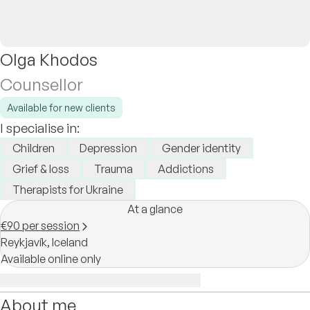
Olga Khodos
Counsellor
Available for new clients
I specialise in:
Children
Depression
Gender identity
Grief & loss
Trauma
Addictions
Therapists for Ukraine
At a glance
€90 per session
Reykjavík,
Iceland
Available online only
About me