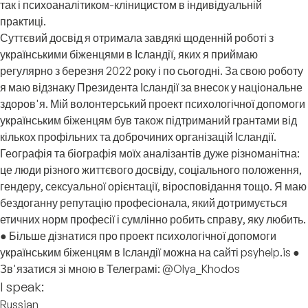
так і психоаналітиком-кліницистом в індивідуальній
практиці.
Суттєвий досвід я отримала завдякі щоденній роботі з
українськими біженцями в Ісландії, яких я приймаю
регулярно з березня 2022 року і по сьогодні. За свою роботу
я маю відзнаку Президента Ісландії за внесок у національне
здоров'я. Мій волонтерський проект психологічної допомоги
українським біженцям був також підтриманий грантами від
кількох профільних та доброчиних організацій Ісландії.
Географія та біографія моїх аналізантів дуже різноманітна:
це люди різного життєвого досвіду, соціального положення,
гендеру, сексуальної орієнтації, віросповідання тощо. Я маю
бездоганну репутацію професіонала, який дотримується
етичних норм професії і сумлінно робить справу, яку любить.
● Більше дізнатися про проект психологічної допомоги
українським біженцям в Ісландії можна на сайті psyhelp.is ●
Зв'язатися зі мною в Телеграмі: @Olya_Khodos
I speak:
Russian