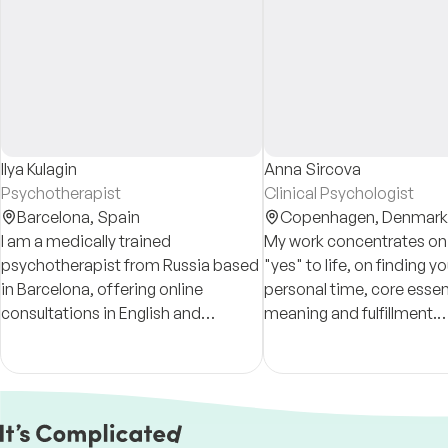
Ilya Kulagin
Anna Sircova
Psychotherapist
Clinical Psychologist
Barcelona,
Spain
Copenhagen,
Denmark
I am a medically trained
My work concentrates on
psychotherapist from Russia based
"yes" to life, on finding yo
in Barcelona, offering online
personal time, core esse
consultations in English and
meaning and fulfillment.
Russian. I work primarily with anxiety
Psychotherapy, consulta
disorders, depression, trauma and
coaching for individuals 
interpersonal challenges.
in English and Russian.