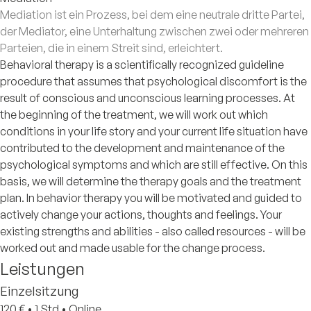
Mediation ist ein Prozess, bei dem eine neutrale dritte Partei,
der Mediator, eine Unterhaltung zwischen zwei oder mehreren
Parteien, die in einem Streit sind, erleichtert.
Behavioral therapy is a scientifically recognized guideline
procedure that assumes that psychological discomfort is the
result of conscious and unconscious learning processes. At
the beginning of the treatment, we will work out which
conditions in your life story and your current life situation have
contributed to the development and maintenance of the
psychological symptoms and which are still effective. On this
basis, we will determine the therapy goals and the treatment
plan. In behavior therapy you will be motivated and guided to
actively change your actions, thoughts and feelings. Your
existing strengths and abilities - also called resources - will be
worked out and made usable for the change process.
Leistungen
Einzelsitzung
120 €
•
1 Std
•
Online