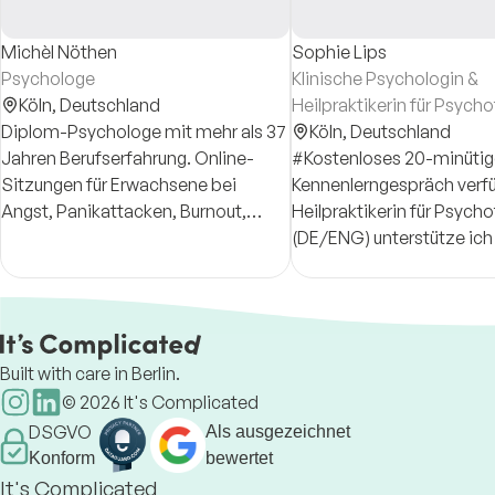
Michèl Nöthen
Sophie Lips
Psychologe
Klinische Psychologin &
Köln,
Deutschland
Heilpraktikerin für Psych
Diplom-Psychologe mit mehr als 37
Köln,
Deutschland
Jahren Berufserfahrung. Online-
#Kostenloses 20-minütig
Sitzungen für Erwachsene bei
Kennenlerngespräch verfü
Angst, Panikattacken, Burnout,
Heilpraktikerin für Psych
Trauer, Beziehungskrisen und
(DE/ENG) unterstütze ich
Suchtproblemen.
dabei, Hürden, wie Stress
Ängste zu überwinden un
Wohlbefinden aktiv zu stä
Built with care in Berlin.
©
2026
It's Complicated
DSGVO
Als ausgezeichnet
Konform
bewertet
It's Complicated