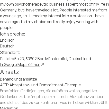
my own psychotherapeutic business. I spent most of my life in
Germany, but I have traveled a lot. People interested me from
a young age, so I turned my interest into a profession. I have
never regretted my choice and I really enjoy working with
people.
Ich spreche:
Englisch
Deutsch
Standort:
Paulstraße 23, 53902 Bad Münstereifel, Deutschland
In Google Maps öffnen
Ansatz
Behandlungsansätze
ACT: Akzeptanz- und Commitment-Therapie
Empfohlen für diejenigen, die aufhören wollen, negative
Gedanken zu bekämpfen, um mit mehr Akzeptanz zu leben
und sich auf das zu konzentrieren, was im Leben wirklich zählt.
Mediation