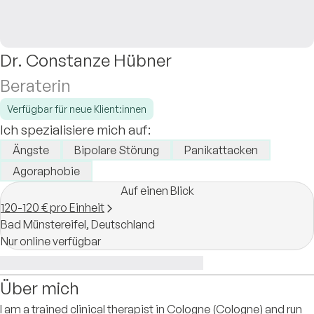
Dr. Constanze Hübner
Beraterin
Verfügbar für neue Klient:innen
Ich spezialisiere mich auf:
Ängste
Bipolare Störung
Panikattacken
Agoraphobie
Auf einen Blick
120-120 € pro Einheit
Bad Münstereifel,
Deutschland
Nur online verfügbar
Über mich
I am a trained clinical therapist in Cologne (Cologne) and run