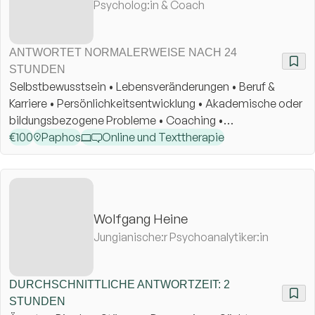
Psycholog:in & Coach
ANTWORTET NORMALERWEISE NACH 24
STUNDEN
Selbstbewusstsein • Lebensveränderungen • Beruf &
Karriere • Persönlichkeitsentwicklung • Akademische oder
bildungsbezogene Probleme • Coaching •
Führungskräfte-Coaching
€
100
Paphos
Online und Texttherapie
Wolfgang Heine
Jungianische:r Psychoanalytiker:in
DURCHSCHNITTLICHE ANTWORTZEIT: 2
STUNDEN