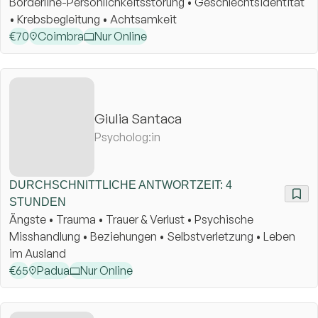
Borderline-Persönlichkeitsstörung • Geschlechtsidentität
• Krebsbegleitung • Achtsamkeit
€
70
Coimbra
Nur Online
Giulia Santaca
Psycholog:in
DURCHSCHNITTLICHE ANTWORTZEIT: 4
STUNDEN
Ängste • Trauma • Trauer & Verlust • Psychische
Misshandlung • Beziehungen • Selbstverletzung • Leben
im Ausland
€
65
Padua
Nur Online