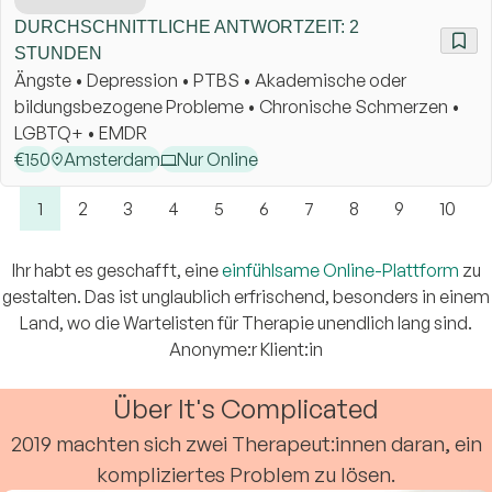
DURCHSCHNITTLICHE ANTWORTZEIT: 2
STUNDEN
Ängste • Depression • PTBS • Akademische oder
bildungsbezogene Probleme • Chronische Schmerzen •
LGBTQ+ • EMDR
€
150
Amsterdam
Nur Online
1
2
3
4
5
6
7
8
9
10
Ihr habt es geschafft, eine
einfühlsame Online-Plattform
zu
gestalten. Das ist unglaublich erfrischend, besonders in einem
Land, wo die Wartelisten für Therapie unendlich lang sind.
Anonyme:r Klient:in
Über It's Complicated
2019 machten sich zwei Therapeut:innen daran, ein
kompliziertes Problem zu lösen.