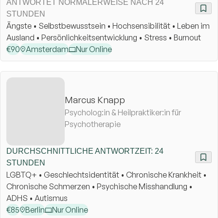
ANTWORTET NORMALERWEISE NACH 24
STUNDEN
Ängste • Selbstbewusstsein • Hochsensibilität • Leben im
Ausland • Persönlichkeitsentwicklung • Stress • Burnout
€
90
Amsterdam
Nur Online
Marcus Knapp
Psycholog:in & Heilpraktiker:in für
Psychotherapie
DURCHSCHNITTLICHE ANTWORTZEIT: 24
STUNDEN
LGBTQ+ • Geschlechtsidentität • Chronische Krankheit •
Chronische Schmerzen • Psychische Misshandlung •
ADHS • Autismus
€
85
Berlin
Nur Online