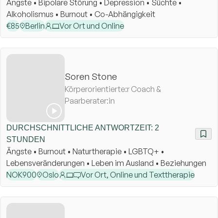
Ängste • Bipolare Störung • Depression • Süchte •
Alkoholismus • Burnout • Co-Abhängigkeit
€
85
Berlin
Vor Ort und Online
Soren Stone
Körperorientierte:r Coach &
Paarberater:in
DURCHSCHNITTLICHE ANTWORTZEIT: 2
STUNDEN
Ängste • Burnout • Naturtherapie • LGBTQ+ •
Lebensveränderungen • Leben im Ausland • Beziehungen
NOK
900
Oslo
Vor Ort, Online und Texttherapie