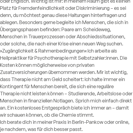
oder Englisch. Wichtig ist mir: In meinem Raum gibt es keinen
Platz für Fremdenfeindlichkeit oder Diskriminierung – es sei
denn, du möchtest genau diese Haltungen hinterfragen und
ablegen. Besonders gerne begleite ich Menschen, die sich in
Übergangsphasen befinden: Paare am Scheideweg,
Menschen in Trauerprozessen oder Abschiedssituationen,
oder solche, die nach einer Krise einen neuen Weg suchen.
»Zugänglichkeit & Rahmenbedingungen« Ich arbeite als
Heilpraktiker für Psychotherapie mit Selbstzahler:innen. Die
Kosten können möglicherweise von privaten
Zusatzversicherungen übernommen werden. Mir ist wichtig,
dass Therapie nicht am Geld scheitert: Ich halte immer ein
Kontingent für Menschen bereit, die sich eine reguläre
Therapie nicht leisten können – Studierende, Arbeitslose oder
Menschen in finanziellen Notlagen. Sprich mich einfach direkt
an. Ein kostenloses Erstgespräch biete ich immer an – damit
wir schauen können, ob die Chemie stimmt.
Ich berate dich in meiner Praxis in Berlin-Pankow oder online,
je nachdem, was für dich besser passt.