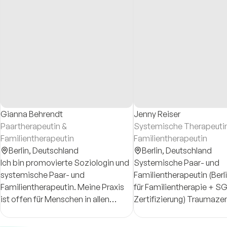
Gianna Behrendt
Jenny Reiser
Paartherapeutin &
Systemische Therapeuti
Familientherapeutin
Familientherapeutin
Berlin,
Deutschland
Berlin,
Deutschland
Ich bin promovierte Soziologin und
Systemische Paar- und
systemische Paar- und
Familientherapeutin (Berliner Institut
Familientherapeutin. Meine Praxis
für Familientherapie + S
ist offen für Menschen in allen
Zertifizierung) Traumazentrierte -
Lebenslagen und Beziehungen.
Fachberaterin & Pädago
zertifiziert) https://mit-sich-in-