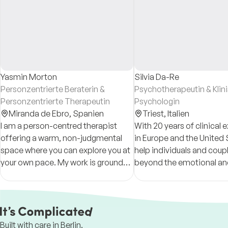
Yasmin Morton
Silvia Da-Re
Personzentrierte Beraterin &
Psychotherapeutin & Klin
Personzentrierte Therapeutin
Psychologin
Miranda de Ebro,
Spanien
Triest,
Italien
I am a person-centred therapist
With 20 years of clinical 
offering a warm, non-judgmental
in Europe and the United S
space where you can explore you at
help individuals and cou
your own pace. My work is grounded
beyond the emotional an
in authenticity, collaboration, and a
relational patterns that 
genuine respect for your lived
feeling stuck.
experience.
Built with care in Berlin.