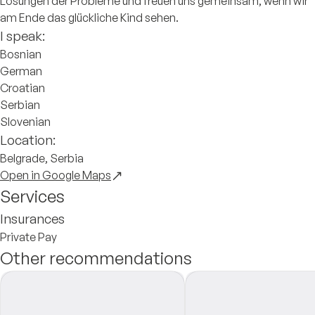
Lösungen der Probleme und freuen uns gemeinsam, wenn wir
am Ende das glückliche Kind sehen.
I speak:
Bosnian
German
Croatian
Serbian
Slovenian
Location:
Belgrade, Serbia
Open in Google Maps
Services
Insurances
Private Pay
Other recommendations