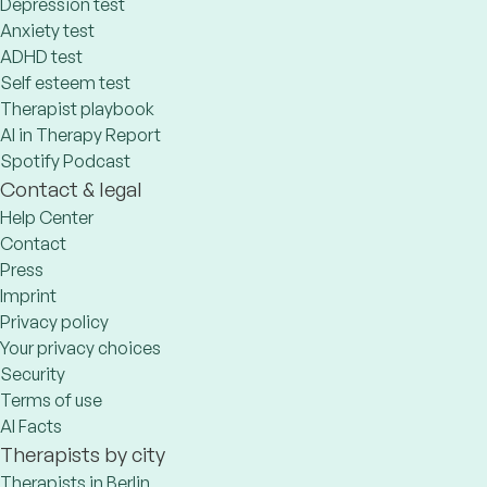
Depression test
Anxiety test
ADHD test
Self esteem test
Therapist playbook
AI in Therapy Report
Spotify Podcast
Contact & legal
Help Center
Contact
Press
Imprint
Privacy policy
Your privacy choices
Security
Terms of use
AI Facts
Therapists by city
Therapists in Berlin