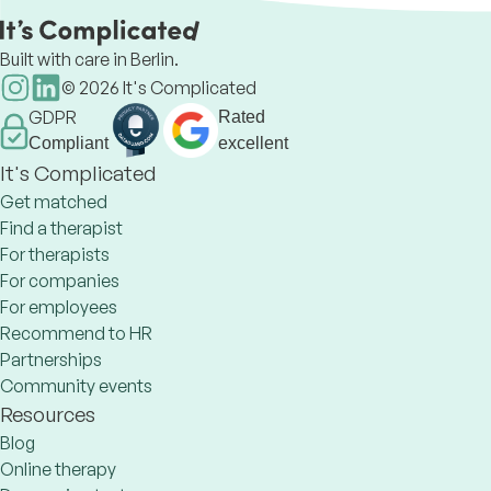
role in your h
Built with care in Berlin.
©
2026
It's Complicated
GDPR
Rated
Compliant
excellent
It's Complicated
Get matched
Find a therapist
For therapists
For companies
For employees
Recommend to HR
Partnerships
Community events
Resources
Blog
Online therapy