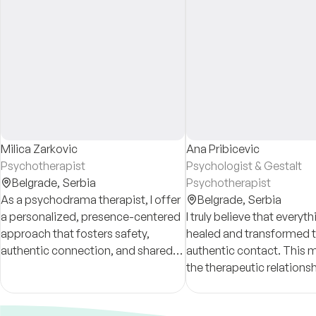
Milica Zarkovic
Ana Pribicevic
Psychotherapist
Psychologist & Gestalt
Belgrade,
Serbia
Psychotherapist
As a psychodrama therapist, I offer
Belgrade,
Serbia
a personalized, presence-centered
I truly believe that everyt
approach that fosters safety,
healed and transformed 
authentic connection, and shared
authentic contact. This 
growth, helping clients explore,
the therapeutic relationsh
express, and transform their inner
based on trust, openness
experience.
genuine connection—plays