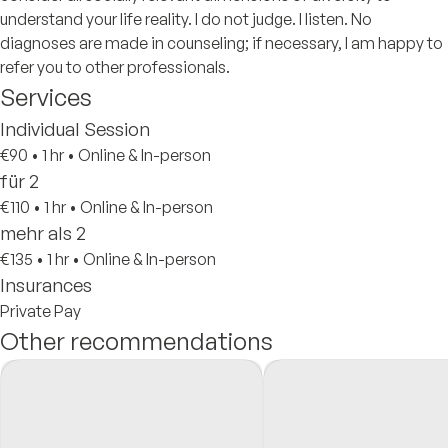
understand your life reality. I do not judge. I listen. No
diagnoses are made in counseling; if necessary, I am happy to
refer you to other professionals.
Services
Individual Session
€90
•
1 hr
•
Online & In-person
für 2
€110
•
1 hr
•
Online & In-person
mehr als 2
€135
•
1 hr
•
Online & In-person
Insurances
Private Pay
Other recommendations