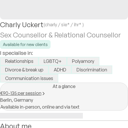
Charly Uckert
(charly / sie* / ihr* )
Sex Counsellor & Relational Counsellor
Available for new clients
I specialise in:
Relationships
LGBTQ+
Polyamory
Divorce & break up
ADHD
Discrimination
Communication issues
At a glance
€90-135 per session
Berlin,
Germany
Available in-person, online and via text
About me