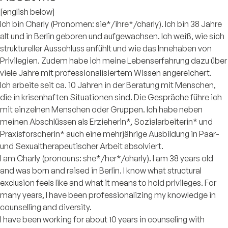
[english below]
Ich bin Charly (Pronomen: sie*/ihre*/charly). Ich bin 38 Jahre
alt und in Berlin geboren und aufgewachsen. Ich weiß, wie sich
struktureller Ausschluss anfühlt und wie das Innehaben von
Privilegien. Zudem habe ich meine Lebenserfahrung dazu über
viele Jahre mit professionalisiertem Wissen angereichert.
Ich arbeite seit ca. 10 Jahren in der Beratung mit Menschen,
die in krisenhaften Situationen sind. Die Gespräche führe ich
mit einzelnen Menschen oder Gruppen. Ich habe neben
meinen Abschlüssen als Erzieherin*, Sozialarbeiterin* und
Praxisforscherin* auch eine mehrjährige Ausbildung in Paar-
und Sexualtherapeutischer Arbeit absolviert.
I am Charly (pronouns: she*/her*/charly). I am 38 years old
and was born and raised in Berlin. I know what structural
exclusion feels like and what it means to hold privileges. For
many years, I have been professionalizing my knowledge in
counselling and diversity.
I have been working for about 10 years in counseling with