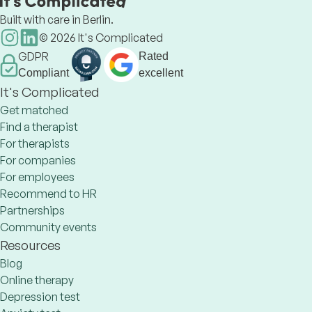
Built with care in Berlin.
©
2026
It's Complicated
GDPR
Rated
Compliant
excellent
It's Complicated
Get matched
Find a therapist
For therapists
For companies
For employees
Recommend to HR
Partnerships
Community events
Resources
Blog
Online therapy
Depression test