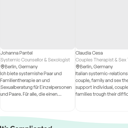
Johanna Pantel
Claudia Cesa
Systemic Counsellor & Sexologist
Couples Therapist & Sex 
Berlin,
Germany
Berlin,
Germany
Ich biete systemishe Paar und
Italian systemic-relation
Familientherapie an und
couple, family and sex the
Sexualberatung für Einzelpersonen
support individual, coupl
und Paare. Für alle, die einen
families trough their diffi
Leidensdruck verspüren oder ihr
related to relationships w
Wissen über ihre persönliche
themselves and the other
Sexualität erweitern wollen.
www.claudiacesa.de