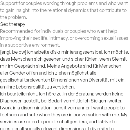
Support for couples working through problems and who want
to gain insight into the relational dynamics that contribute to
the problem.
Sex therapy
Recommended for individuals or couples who want help
improving their sex life, intimacy, or overcoming sexual issues
in a supportive environment.
[engl. below] Ich arbeite diskriminierungssensibel. Ich möchte,
dass Menschen sich gesehen und sicher fühlen, wenn Sie mit
mir im Gespräch sind. Meine Angebote sind für Menschen
aller Gender offen und ich ziehe möglichst alle
gesellschaftsrelevanten Dimensionen von Diversität mit ein,
um Ihre Lebensrealität zu verstehen.
Ich beurteile nicht. Ich höre zu. In der Beratung werden keine
Diagnosen gestellt, bei Bedarf vermittle ich Sie gern weiter.
I work in a discrimination-sensitive manner. I want people to
feel seen and safe when they are in conversation with me. My
services are open to people of all genders, and I strive to
consider all socially relevant dimensions of diversity to