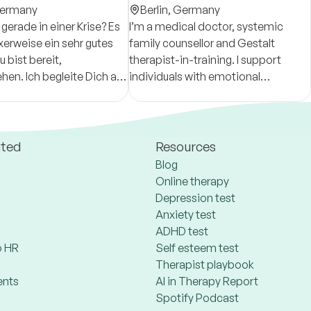
ermany
Berlin,
Germany
gerade in einer Krise? Es
I’m a medical doctor, systemic
xerweise ein sehr gutes
family counsellor and Gestalt
 bist bereit,
therapist-in-training. I support
hen. Ich begleite Dich auf
individuals with emotional
ollen Weg, neue
difficulties, relational patterns and
en zu finden und Deine
life or career changes. Online/in
m zu stärken.
person. ENG / HUN / GER
ated
Resources
Blog
Online therapy
Depression test
Anxiety test
ADHD test
 HR
Self esteem test
Therapist playbook
ents
AI in Therapy Report
Spotify Podcast