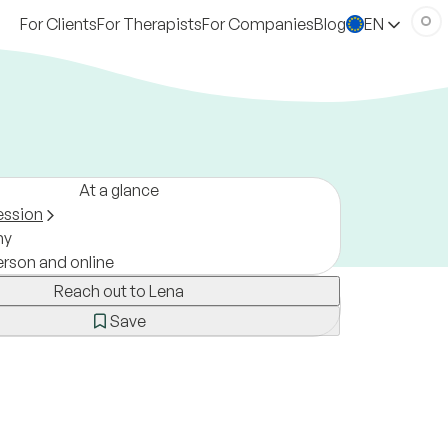
For Clients
For Therapists
For Companies
Blog
EN
At a glance
ession
ny
erson and online
Reach out to Lena
Save