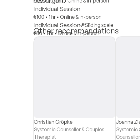
besser geht.
Free
•
20 min
•
Online & In-person
Individual Session
€100
•
1 hr
•
Online & In-person
Individual Session
Sliding scale
Other recommendations
€80
•
1 hr
•
Online & In-person
Insurances
Private Pay
Christian Gröpke
Joanna Z
Systemic Counsellor & Couples
Systemic C
Therapist
Counsellor