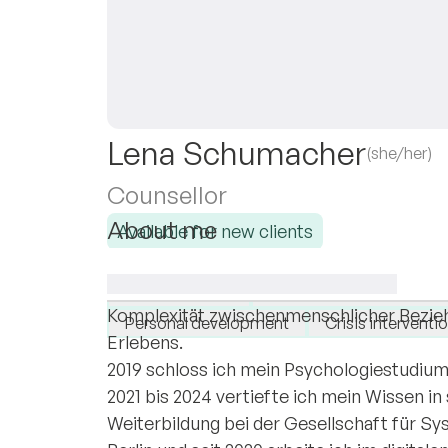
Lena Schumacher
(she/her)
Counsellor
About me
Available for new clients
Ich bin Lena Schumacher, studierte Psychol
I specialise in:
systemische Beraterin (DGSF). Schon lange
Life transitions
Transgenerational trau
Komplexität zwischenmenschlicher Bezieh
Personal development
Crisis interventi
Erlebens.
2019 schloss ich mein Psychologiestudiu
2021 bis 2024 vertiefte ich mein Wissen 
Weiterbildung bei der Gesellschaft für S