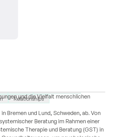
ogin (M. Sc.) und zertifizierte
 interessiere ich mich sehr für die
ma
Stress
Self-confidence
ungen und die Vielfalt menschlichen
on
Relationships
m in Bremen und Lund, Schweden, ab. Von
in systemischer Beratung im Rahmen einer
ystemische Therapie und Beratung (GST) in