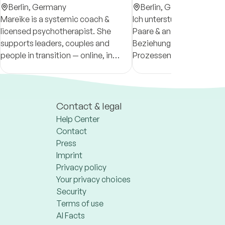
Berlin,
Germany
Berlin,
Germany
Mareike is a systemic coach &
Ich unterstütze Einzelper
licensed psychotherapist. She
Paare & andere
supports leaders, couples and
Beziehungskonstellatione
people in transition — online, in
Prozessen, persönlichen
German, English and French.
Entwicklungen, Konflikten
u.Ä. Peer-to-Peer Support
LGBTQIA+ & Menschen i
offenen/polyamoren Bez
Contact & legal
Help Center
Contact
Press
Imprint
Privacy policy
Your privacy choices
Security
Terms of use
AI Facts