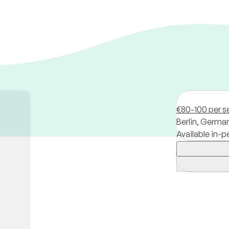
€80-100 per s
Berlin,
Germa
Available in-p