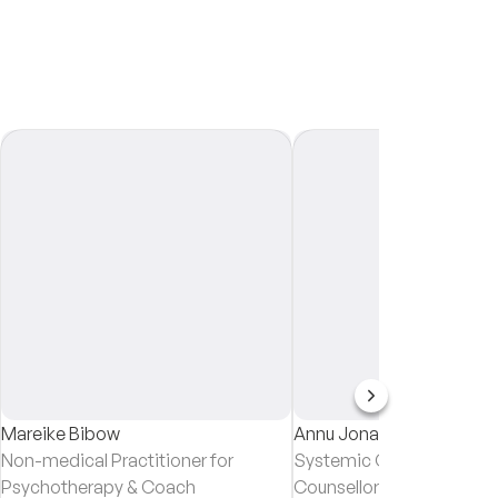
Mareike Bibow
Annu Jona Winkler
Non-medical Practitioner for
Systemic Counsellor & C
Psychotherapy & Coach
Counsellor