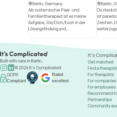
Berlin,
Germany
Berlin,
G
Als systemischer Paar- und
Du steckst 
Familientherapeut ist es meine
ist parado
Aufgabe, Sie/Dich/Euch in der
Zeichen. Du
Lösungsfindung und
weiterzuge
Neuorientierung/ -bewertung
dem wertv
beratend zu begleiten, um neue
Perspektiv
Wege zu finden und zu gehen.
eigene For
It's Complic
Built with care in Berlin.
Get matched
©
2026
It's Complicated
Find a therapist
For therapists
GDPR
Rated
For companies
Compliant
excellent
For employees
Recommend to
Partnerships
Community ev