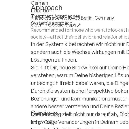
German
Approach
Location:
Treatment Approaches
Knaackstraße 49, 10435 Berlin, Germany
Systemic approach
Open in Google Maps
Recommended for those who want to look at how
society—affect their behavior and relationships
In der Systemik betrachten wir nicht nur
sondern auch die Wechselwirkungen mit D
Lösungen zu finden.
Sie hilft Dir, neue Blickwinkel auf Deine
verstehen, warum Deine bisherigen Lösung
unbedingt hilfreich dabei waren, die Ding
Durch die systemische Perspektive bekom
Beziehungs- und Kommunikationsmuster u
andere besser verstehen und Deine Bezie
Services
Die Beratung zielt nicht nur darauf ab, Dic
langfristige Veränderungen in Deinem Leb
Intro Call