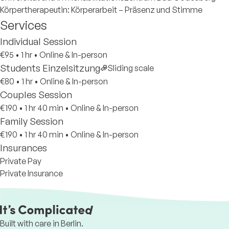
Körpertherapeutin: Körperarbeit – Präsenz und Stimme
Services
Individual Session
€95
•
1 hr
•
Online & In-person
Students Einzelsitzung
Sliding scale
€80
•
1 hr
•
Online & In-person
Couples Session
€190
•
1 hr 40 min
•
Online & In-person
Family Session
€190
•
1 hr 40 min
•
Online & In-person
Insurances
Private Pay
Private Insurance
Built with care in Berlin.