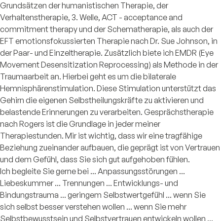
Grundsätzen der humanistischen Therapie, der
Verhaltenstherapie, 3. Welle, ACT - acceptance and
commitment therapy und der Schematherapie, als auch der
EFT emotionsfokussierten Therapie nach Dr. Sue Johnson, in
der Paar- und Einzeltherapie. Zusätzlich biete ich EMDR (Eye
Movement Desensitization Reprocessing) als Methode in der
Traumaarbeit an. Hierbei geht es um die bilaterale
Hemnisphärenstimulation. Diese Stimulation unterstützt das
Gehirn die eigenen Selbstheilungskräfte zu aktivieren und
belastende Erinnerungen zu verarbeiten. Gesprächstherapie
nach Rogers ist die Grundlage in jeder meiner
Therapiestunden. Mir ist wichtig, dass wir eine tragfähige
Beziehung zueinander aufbauen, die geprägt ist von Vertrauen
und dem Gefühl, dass Sie sich gut aufgehoben fühlen.
Ich begleite Sie gerne bei ... Anpassungsstörungen ...
Liebeskummer ... Trennungen ... Entwicklungs- und
Bindungstrauma ... geringem Selbstwertgefühl ... wenn Sie
sich selbst besser verstehen wollen ... wenn Sie mehr
Selbstbewusstsein und Selbstvertrauen entwickeln wollen ...