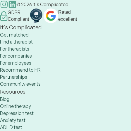
©
2026
It's Complicated
GDPR
Rated
Compliant
excellent
It's Complicated
Get matched
Find a therapist
For therapists
For companies
For employees
Recommend to HR
Partnerships
Community events
Resources
Blog
Online therapy
Depression test
Anxiety test
ADHD test