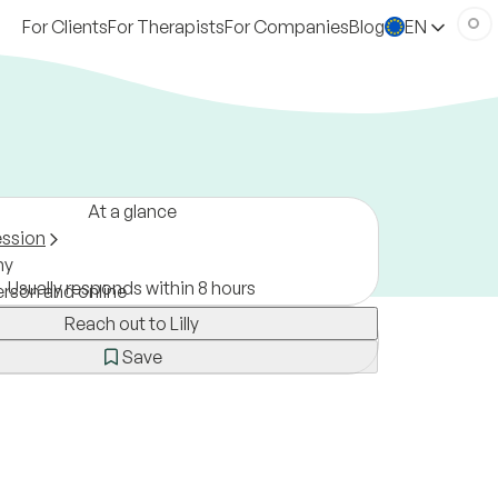
For Clients
For Therapists
For Companies
Blog
EN
At a glance
ession
ny
Usually responds within 8 hours
erson and online
Reach out to Lilly
Save