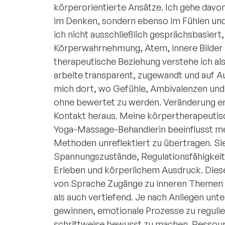
körperorientierte Ansätze. Ich gehe davon
im Denken, sondern ebenso im Fühlen und 
ich nicht ausschließlich gesprächsbasiert,
Körperwahrnehmung, Atem, innere Bilder 
therapeutische Beziehung verstehe ich al
arbeite transparent, zugewandt und auf A
mich dort, wo Gefühle, Ambivalenzen und 
ohne bewertet zu werden. Veränderung en
Kontakt heraus. Meine körpertherapeutisc
Yoga-Massage-Behandlerin beeinflusst me
Methoden unreflektiert zu übertragen. Sie
Spannungszustände, Regulationsfähigkeit
Erleben und körperlichem Ausdruck. Diese
von Sprache Zugänge zu inneren Themen zu
als auch vertiefend. Je nach Anliegen unter
gewinnen, emotionale Prozesse zu regul
schrittweise bewusst zu machen. Ressou