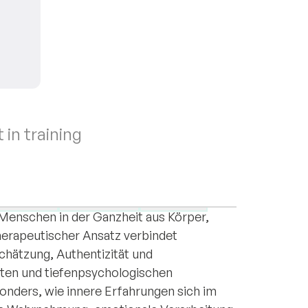
in training
g im psychotherapeutischen, klinischen
ist geprägt von einem integrativen
velopment
Grief & loss
LGBTQ+
Menschen in der Ganzheit aus Körper,
herapeutischer Ansatz verbindet
hätzung, Authentizität und
rten und tiefenpsychologischen
onders, wie innere Erfahrungen sich im