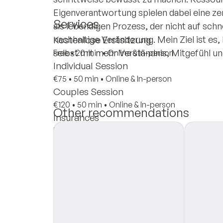
Eigenverantwortung spielen dabei eine zen
Services
als lebendigen Prozess, der nicht auf schn
nachhaltige Veränderung. Mein Ziel ist es
Kostenlose Erstsitzung
selbst mit mehr Verständnis, Mitgefühl u
Free
•
20 min
•
Online & In-person
Individual Session
€75
•
50 min
•
Online & In-person
Couples Session
€120
•
50 min
•
Online & In-person
Other recommendations
Insurances
Private Pay
Private Insurance