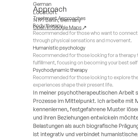
German
Approach
Location:
Treatment Approaches
14197 Berlin, Germany
Body therapy
Open in Google Maps
Recommended for those who want to connect th
through physical sensations and movement.
Humanistic psychology
Recommended for those looking for a therapy 
fulfillment, focusing on becoming your best sel
Psychodynamic therapy
Recommended for those looking to explore the
experiences shape their present life.
In meiner psychotherapeutischen Arbeit 
Prozesse im Mittelpunkt. Ich arbeite mit 
kennenlernen, festgefahrene Muster löse
und ihren Beziehungen entwickeln möchten.
Belastungen als auch biografische Prägun
ist integrativ und verbindet humanistisch