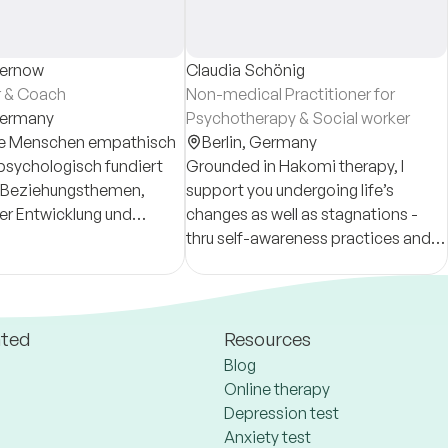
Fernow
Claudia Schönig
r & Coach
Non-medical Practitioner for
ermany
Psychotherapy & Social worker
ite Menschen empathisch
Berlin,
Germany
psychologisch fundiert
Grounded in Hakomi therapy, I
, Beziehungsthemen,
support you undergoing life’s
er Entwicklung und
changes as well as stagnations -
r Stabilisierung.
thru self-awareness practices and
connection. In the compassionate
space we create together
something new might allow to
happen
ated
Resources
Blog
Online therapy
Depression test
Anxiety test