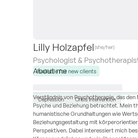
Lilly Holzapfel
(she/her)
Psychologist & Psychotherapist 
About me
Available for new clients
Ich habe mehrjährige berufliche Erfahrun
I specialise in:
und psychosozialen Bereich. Meine Arbeit 
Anxiety
Relationships
Personal de
Verständnis von Psychotherapie, das den 
Depression
Crisis intervention
Psyche und Beziehung betrachtet. Mein t
humanistische Grundhaltungen wie Wertsc
Beziehungsgestaltung mit körperorientie
Perspektiven. Dabei interessiert mich bes