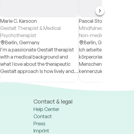
Marie C. Karsoon
Pascal Storz
Gestalt Therapist & Medical
Mindfulness-Based Thera
Psychotherapist
Non-medical Practitioner
Berlin,
Germany
Psychotherapy
Berlin,
Germany
I'm a passionate Gestalt therapist
Ich arbeite achtsam und
with a medical background and
körperorientiert und begl
what I love about the therapeutic
Menschen dabei, sich sel
Gestalt approach is how lively and
kennenzulernen und ihre
experiential it is.
(Beziehungs-)Muster zu 
und zu verändern –
erfahrungsorientiert mit
sich im Moment zeigt.
Contact & legal
Help Center
Contact
Press
Imprint