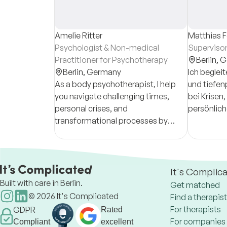
Amelie Ritter
Matthias 
Psychologist & Non-medical
Superviso
Practitioner for Psychotherapy
Berlin,
G
Berlin,
Germany
Ich begle
As a body psychotherapist, I help
und tiefen
you navigate challenging times,
bei Krisen
personal crises, and
persönlich
transformational processes by
emotionale
guiding you toward new clarity, inner
stability, and emotional balance.
It's Complic
Built with care in Berlin.
Get matched
©
2026
It's Complicated
Find a therapist
For therapists
GDPR
Rated
For companies
Compliant
excellent