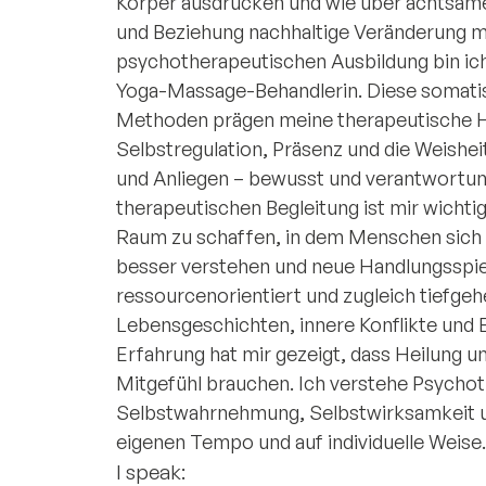
Körper ausdrücken und wie über achtsam
und Beziehung nachhaltige Veränderung m
psychotherapeutischen Ausbildung bin ich
Yoga-Massage-Behandlerin. Diese somati
Methoden prägen meine therapeutische Ha
Selbstregulation, Präsenz und die Weisheit
und Anliegen – bewusst und verantwortungs
therapeutischen Begleitung ist mir wichtig
Raum zu schaffen, in dem Menschen sich m
besser verstehen und neue Handlungsspie
ressourcenorientiert und zugleich tiefgehe
Lebensgeschichten, innere Konflikte und 
Erfahrung hat mir gezeigt, dass Heilung 
Mitgefühl brauchen. Ich verstehe Psycho
Selbstwahrnehmung, Selbstwirksamkeit un
eigenen Tempo und auf individuelle Weise.
I speak: