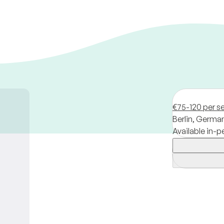
€75-120 per s
Berlin,
Germa
Available in-p