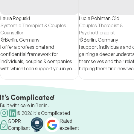
Laura Roguski
Lucia Pohlman Cid
Systemic Therapist & Couples
Couples Therapist &
Counsellor
Psychotherapist
Berlin,
Germany
Berlin,
Germany
I offer a professional and
I support individuals and 
confidential framework for
gaining a deeper underst
individuals, couples & companies
themselves and their rela
with which I can support you in your
helping them find new wa
process, advise you and assist you
navigate life's challenges
in your self-determination.
Built with care in Berlin.
©
2026
It's Complicated
GDPR
Rated
Compliant
excellent