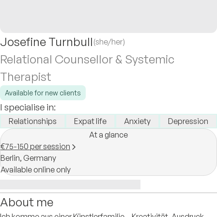
Josefine Turnbull
(she/her)
Relational Counsellor & Systemic
Therapist
Available for new clients
I specialise in:
Relationships
Expat life
Anxiety
Depression
At a glance
€75-150 per session
Berlin,
Germany
Available online only
About me
​Ich komme aus einer Künstlerfamilie – Kreativität, Ausdruck