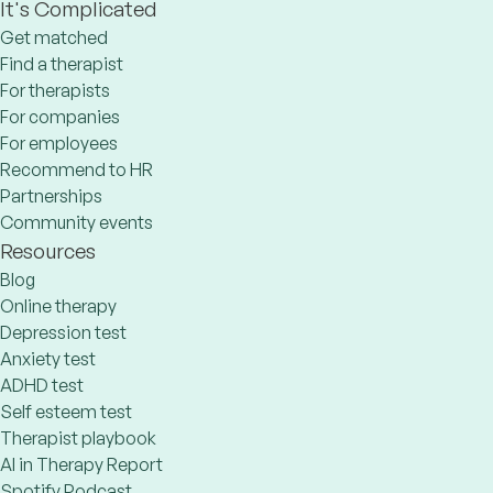
It's Complicated
Get matched
Find a therapist
For therapists
For companies
For employees
Recommend to HR
Partnerships
Community events
Resources
Blog
Online therapy
Depression test
Anxiety test
ADHD test
Self esteem test
Therapist playbook
AI in Therapy Report
Spotify Podcast