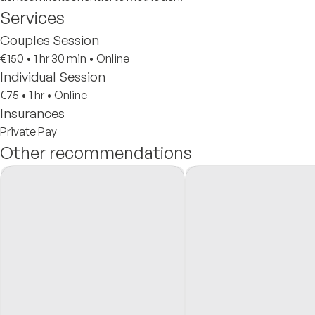
Services
Couples Session
€150
•
1 hr 30 min
•
Online
Individual Session
€75
•
1 hr
•
Online
Insurances
Private Pay
Other recommendations