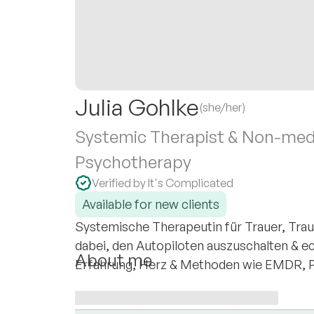
Julia Gohlke
(she/her)
Systemic Therapist & Non-medic
Psychotherapy
Verified by It's Complicated
Available for new clients
Systemische Therapeutin für Trauer, Trau
dabei, den Autopiloten auszuschalten & ech
About me
Erfahrung, Herz & Methoden wie EMDR, P
Ich kenne das Gefühl, wenn die Welt stil
I specialise in:
Simon im Jahr 2016 saß ich selbst auf d
Anxiety
Childlessness
Grief & loss