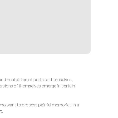
d heal different parts of themselves,
r versions of themselves emerge in certain
o want to process painful memories in a
t.