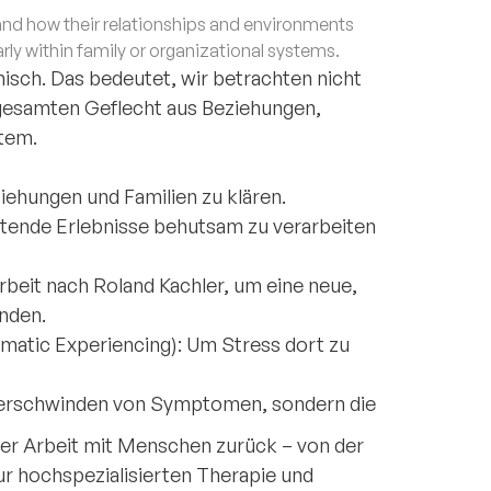
d how their relationships and environments
rly within family or organizational systems.
misch. Das bedeutet, wir betrachten nicht
 gesamten Geflecht aus Beziehungen,
tem.
ehungen und Familien zu klären.
tende Erlebnisse behutsam zu verarbeiten
beit nach Roland Kachler, um eine neue,
nden.
matic Experiencing): Um Stress dort zu
 Verschwinden von Symptomen, sondern die
 der Arbeit mit Menschen zurück – von der
ur hochspezialisierten Therapie und