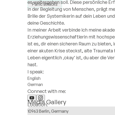
es weitergehen soll. Diese persönliche Er
Panic attacks
in der Begleitung von Menschen, prägt mei
Brille der Systemikerin auf dein Leben und
deine Geschichte.
In meiner Arbeit verbinde ich meine akade
Erziehungswissenschaftlerin mit hochspez
ist es, dir einen sicheren Raum zu bieten,
einer akuten Krise steckst, alte Traumata
Leben eigentlich ‚okay‘ ist, du aber die V
hast.
I speak:
English
German
Connect with me:
Media Gallery
Location:
10963 Berlin, Germany