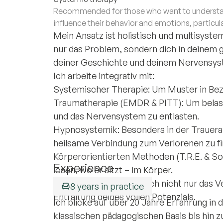
Recommended for those who want to understan
influence their behavior and emotions, particula
Mein Ansatz ist holistisch und multisyste
nur das Problem, sondern dich in deinem
deiner Geschichte und deinem Nervensys
Ich arbeite integrativ mit:
Systemischer Therapie: Um Muster in Bezi
Traumatherapie (EMDR & PITT): Um belas
und das Nervensystem zu entlasten.
Hypnosystemik: Besonders in der Trauerar
heilsame Verbindung zum Verlorenen zu fi
Körperorientierten Methoden (T.R.E. & So
Experience
lösen, wo er sitzt – im Körper.
Heilung bedeutet für mich nicht nur das
8 years in practice
Entfaltung deines vollen Potenzials.
Ich blicke auf über 20 Jahre Erfahrung in
klassischen pädagogischen Basis bis hin z