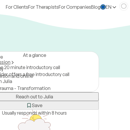
For Clients
For Therapists
For Companies
Blog
EN
At a glance
ve
ssion
ee 20 minute introductory call
ny
der offers a free introductory call
erson and online
 Julia
Trauma - Transformation
Reach out to Julia
Save
Usually responds within 8 hours