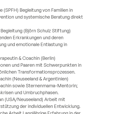
fe (SPFH) Begleitung von Familien in
vention und systemische Beratung direkt
e Begleitung (Björn Schulz Stiftung)
zenden Erkrankungen und deren
ng und emotionale Entlastung in
erapeutin & Coachin (Berlin)
sonen und Paaren mit Schwerpunkten in
sönlichen Transformationsprozessen.
Coachin (Neuseeland & Argentinien)
-Coachin sowie Sternenmama-Mentorin;
nskrisen und Umbruchphasen.
ian (USA/Neuseeland) Arbeit mit
stützung der individuellen Entwicklung.
sche Arbeit Langjährige Erfahrung in der