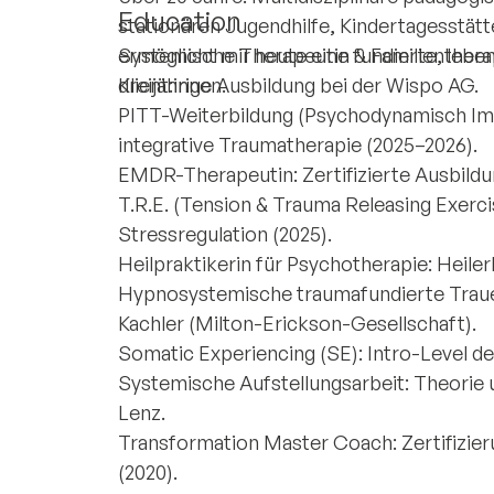
Education
stationären Jugendhilfe, Kindertagesstätt
ermöglicht mir heute eine fundierte, lebe
Systemische Therapeutin & Familienther
Klient:innen.
dreijährige Ausbildung bei der Wispo AG.
PITT-Weiterbildung (Psychodynamisch Ima
integrative Traumatherapie (2025–2026).
EMDR-Therapeutin: Zertifizierte Ausbildu
T.R.E. (Tension & Trauma Releasing Exerci
Stressregulation (2025).
Heilpraktikerin für Psychotherapie: Heile
Hypnosystemische traumafundierte Trauer
Kachler (Milton-Erickson-Gesellschaft).
Somatic Experiencing (SE): Intro-Level d
Systemische Aufstellungsarbeit: Theorie u
Lenz.
Transformation Master Coach: Zertifizier
(2020).