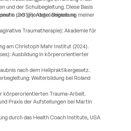
en und der Schulbegleitung. Diese Basis
nsnahe und 'geerdete' Begleitung meiner
apeutin (DGSF): Abgeschlossene
ginative Traumatherapie): Akademie für
ng am Christoph Mahr Institut (2024).
ses): Ausbildung in körperorientierter
rlaubnis nach dem Heilpraktikergesetz.
begleitung: Weiterbildung bei Roland
er körperorientierten Trauma-Arbeit.
nd Praxis der Aufstellungen bei Martin
ung durch das Health Coach Institute, USA