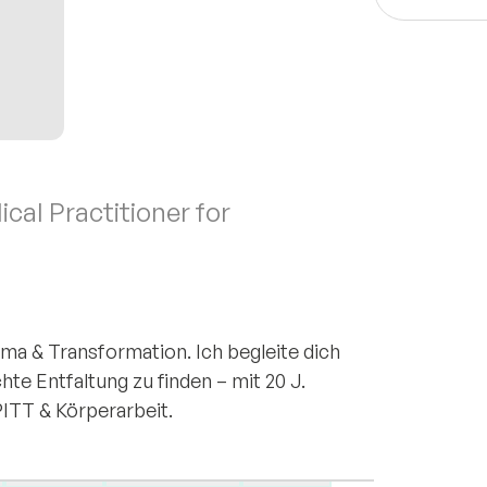
al Practitioner for
ma & Transformation. Ich begleite dich
te Entfaltung zu finden – mit 20 J.
ITT & Körperarbeit.
lsteht. Nach dem Verlust meines Sohnes
em Badezimmerboden und wusste nicht, wie
Trauma
Birth trauma
Stress