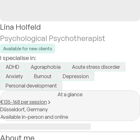
Lina Holfeld
Psychological Psychotherapist
Available for new clients
I specialise in:
ADHD
Agoraphobia
Acute stress disorder
Anxiety
Burnout
Depression
Personal development
At a glance
€135-168 per session
Düsseldorf,
Germany
Available in-person and online
About me