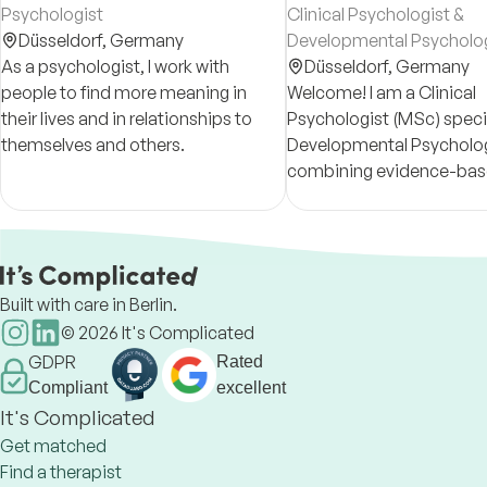
Psychologist
Clinical Psychologist &
Düsseldorf,
Germany
Developmental Psycholog
As a psychologist, I work with
Düsseldorf,
Germany
people to find more meaning in
Welcome! I am a Clinical
their lives and in relationships to
Psychologist (MSc) specia
themselves and others.
Developmental Psycholo
combining evidence-ba
methods with an integrat
person-centered approa
Built with care in Berlin.
©
2026
It's Complicated
GDPR
Rated
Compliant
excellent
It's Complicated
Get matched
Find a therapist