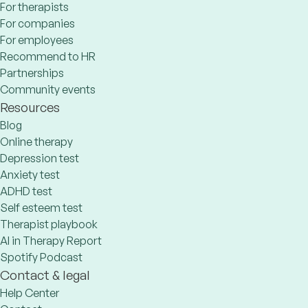
For therapists
For companies
For employees
Recommend to HR
Partnerships
Community events
Resources
Blog
Online therapy
Depression test
Anxiety test
ADHD test
Self esteem test
Therapist playbook
AI in Therapy Report
Spotify Podcast
Contact & legal
Help Center