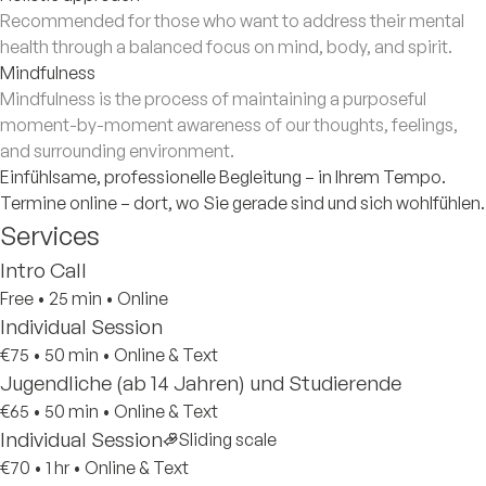
Recommended for those who want to address their mental
health through a balanced focus on mind, body, and spirit.
Mindfulness
Mindfulness is the process of maintaining a purposeful
moment-by-moment awareness of our thoughts, feelings,
and surrounding environment.
Einfühlsame, professionelle Begleitung – in Ihrem Tempo.
Termine online – dort, wo Sie gerade sind und sich wohlfühlen.
Services
Intro Call
Free
•
25 min
•
Online
Individual Session
€75
•
50 min
•
Online & Text
Jugendliche (ab 14 Jahren) und Studierende
€65
•
50 min
•
Online & Text
Individual Session
Sliding scale
€70
•
1 hr
•
Online & Text