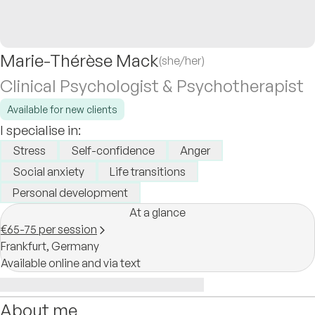
Marie-Thérèse Mack
(she/her)
Clinical Psychologist & Psychotherapist
Available for new clients
I specialise in:
Stress
Self-confidence
Anger
Social anxiety
Life transitions
Personal development
At a glance
€65-75 per session
Frankfurt,
Germany
Available online and via text
About me