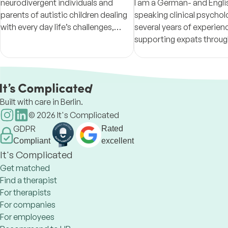
neurodivergent individuals and
I am a German- and Engli
parents of autistic children dealing
speaking clinical psychol
with every day life’s challenges,
several years of experien
anxiety, stress, burn-out and self-
supporting expats throu
doubt.
relationship and identity
challenges. I provide evi
based psychological coun
online
Built with care in Berlin.
©
2026
It's Complicated
GDPR
Rated
Compliant
excellent
It's Complicated
Get matched
Find a therapist
For therapists
For companies
For employees