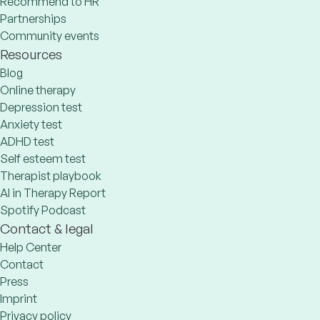
Recommend to HR
Partnerships
Community events
Resources
Blog
Online therapy
Depression test
Anxiety test
ADHD test
Self esteem test
Therapist playbook
AI in Therapy Report
Spotify Podcast
Contact & legal
Help Center
Contact
Press
Imprint
Privacy policy