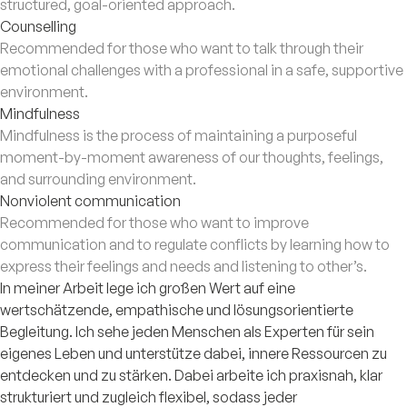
structured, goal-oriented approach.
Counselling
Recommended for those who want to talk through their
emotional challenges with a professional in a safe, supportive
environment.
Mindfulness
Mindfulness is the process of maintaining a purposeful
moment-by-moment awareness of our thoughts, feelings,
and surrounding environment.
Nonviolent communication
Recommended for those who want to improve
communication and to regulate conflicts by learning how to
express their feelings and needs and listening to other’s.
In meiner Arbeit lege ich großen Wert auf eine
wertschätzende, empathische und lösungsorientierte
Begleitung. Ich sehe jeden Menschen als Experten für sein
eigenes Leben und unterstütze dabei, innere Ressourcen zu
entdecken und zu stärken. Dabei arbeite ich praxisnah, klar
strukturiert und zugleich flexibel, sodass jeder