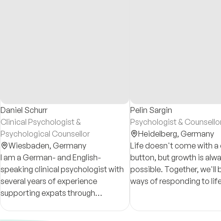
Daniel Schurr
Pelin Sargin
Clinical Psychologist &
Psychologist & Counsello
Psychological Counsellor
Heidelberg,
Germany
Wiesbaden,
Germany
Life doesn't come with a 
I am a German- and English-
button, but growth is alw
speaking clinical psychologist with
possible. Together, we'll 
several years of experience
ways of responding to lif
supporting expats through
challenges so you can m
relationship and identity-related
forward with greater con
challenges. I provide evidence-
flexibility, and self-comp