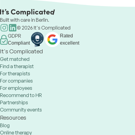
based psychological counselling
online
Built with care in Berlin.
©
2026
It's Complicated
GDPR
Rated
Compliant
excellent
It's Complicated
Get matched
Find a therapist
For therapists
For companies
For employees
Recommend to HR
Partnerships
Community events
Resources
Blog
Online therapy