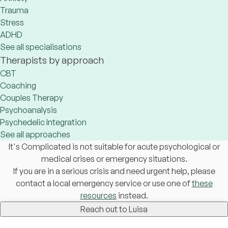
Trauma
Stress
ADHD
See all specialisations
Therapists by approach
CBT
Coaching
Couples Therapy
Psychoanalysis
Psychedelic Integration
See all approaches
It's Complicated is not suitable for acute psychological or
medical crises or emergency situations.
If you are in a serious crisis and need urgent help, please
contact a local emergency service or use one of
these
resources
instead.
Reach out to Luisa