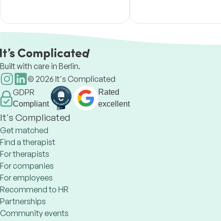
special eye on mindfulne
self-care in order to build
psychological resilience.
Built with care in Berlin.
©
2026
It's Complicated
GDPR
Rated
Compliant
excellent
It's Complicated
Get matched
Find a therapist
For therapists
For companies
For employees
Recommend to HR
Partnerships
Community events