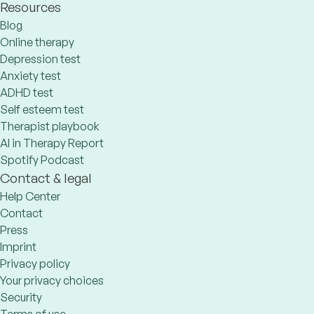
Resources
Blog
Online therapy
Depression test
Anxiety test
ADHD test
Self esteem test
Therapist playbook
AI in Therapy Report
Spotify Podcast
Contact & legal
Help Center
Contact
Press
Imprint
Privacy policy
Your privacy choices
Security