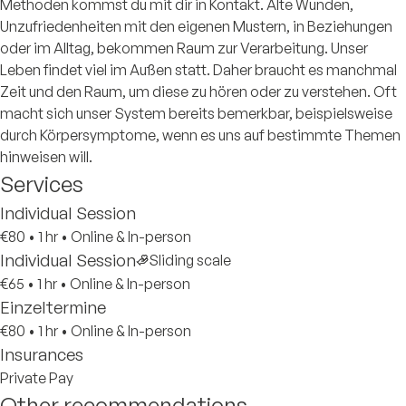
Methoden kommst du mit dir in Kontakt. Alte Wunden,
Unzufriedenheiten mit den eigenen Mustern, in Beziehungen
oder im Alltag, bekommen Raum zur Verarbeitung. Unser
Leben findet viel im Außen statt. Daher braucht es manchmal
Zeit und den Raum, um diese zu hören oder zu verstehen. Oft
macht sich unser System bereits bemerkbar, beispielsweise
durch Körpersymptome, wenn es uns auf bestimmte Themen
hinweisen will.
Services
Individual Session
€80
•
1 hr
•
Online & In-person
Individual Session
Sliding scale
€65
•
1 hr
•
Online & In-person
Einzeltermine
€80
•
1 hr
•
Online & In-person
Insurances
Private Pay
Other recommendations