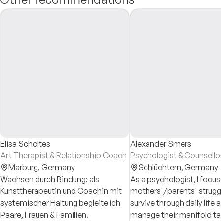
Elisa Scholtes
Alexander Smers
Art Therapist & Relationship Coach
Psychologist & Counsello
Marburg,
Germany
Schlüchtern,
Germany
Wachsen durch Bindung: als
As a psychologist, I focus
Kunsttherapeutin und Coachin mit
mothers'/parents' strugg
systemischer Haltung begleite ich
survive through daily life 
Paare, Frauen & Familien.
manage their manifold tas