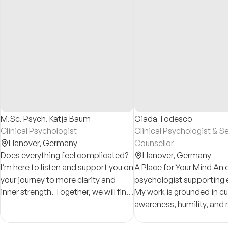
M.Sc. Psych. Katja Baum
Giada Todesco
Clinical Psychologist
Clinical Psychologist & S
Hanover,
Germany
Counsellor
Does everything feel complicated?
Hanover,
Germany
I’m here to listen and support you on
A Place for Your Mind An 
your journey to more clarity and
psychologist supporting e
inner strength. Together, we will find
My work is grounded in cul
solutions.
awareness, humility, and 
each person’s unique iden