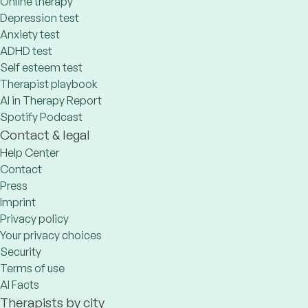
Online therapy
Depression test
Anxiety test
ADHD test
Self esteem test
Therapist playbook
AI in Therapy Report
Spotify Podcast
Contact & legal
Help Center
Contact
Press
Imprint
Privacy policy
Your privacy choices
Security
Terms of use
AI Facts
Therapists by city