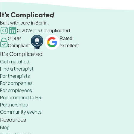
lived experience.
Built with care in Berlin.
©
2026
It's Complicated
GDPR
Rated
Compliant
excellent
It's Complicated
Get matched
Find a therapist
For therapists
For companies
For employees
Recommend to HR
Partnerships
Community events
Resources
Blog