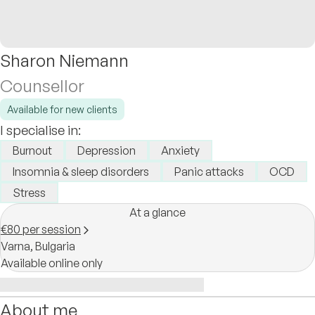
Sharon Niemann
Counsellor
Available for new clients
I specialise in:
Burnout
Depression
Anxiety
Insomnia & sleep disorders
Panic attacks
OCD
Stress
At a glance
€80 per session
Varna,
Bulgaria
Available online only
About me