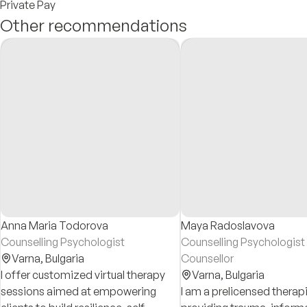
Private Pay
Other recommendations
Anna Maria Todorova
Maya Radoslavova
Counselling Psychologist
Counselling Psychologis
Varna,
Bulgaria
Counsellor
I offer customized virtual therapy
Varna,
Bulgaria
sessions aimed at empowering
I am a prelicensed therap