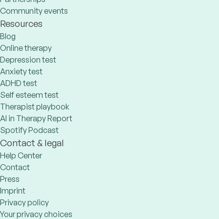
Community events
Resources
Blog
Online therapy
Depression test
Anxiety test
ADHD test
Self esteem test
Therapist playbook
AI in Therapy Report
Spotify Podcast
Contact & legal
Help Center
Contact
Press
Imprint
Privacy policy
Your privacy choices