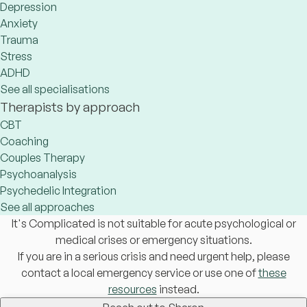
Depression
Anxiety
Trauma
Stress
ADHD
See all specialisations
Therapists by approach
CBT
Coaching
Couples Therapy
Psychoanalysis
Psychedelic Integration
See all approaches
It's Complicated is not suitable for acute psychological or
medical crises or emergency situations.
If you are in a serious crisis and need urgent help, please
contact a local emergency service or use one of
these
resources
instead.