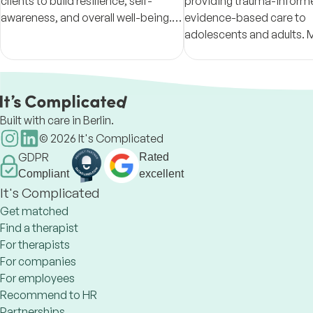
clients to build resilience, self-
providing trauma-inform
awareness, and overall well-being.
evidence-based care to
Utilizing mindfulness, cognitive-
adolescents and adults. 
behavioral strategies, I foster
integrates CBT, DBT, ACT
sustainable growth.
psychodynamic, narrativ
solution-focused approa
support clients.
Built with care in Berlin.
©
2026
It's Complicated
GDPR
Rated
Compliant
excellent
It's Complicated
Get matched
Find a therapist
For therapists
For companies
For employees
Recommend to HR
Partnerships