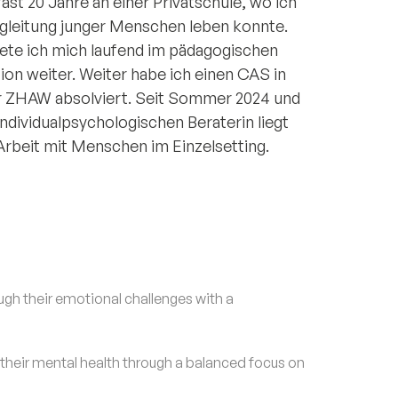
st 20 Jahre an einer Privatschule, wo ich
egleitung junger Menschen leben konnte.
dete ich mich laufend im pädagogischen
on weiter. Weiter habe ich einen CAS in
r ZHAW absolviert. Seit Sommer 2024 und
ndividualpsychologischen Beraterin liegt
 Arbeit mit Menschen im Einzelsetting.
h their emotional challenges with a
eir mental health through a balanced focus on