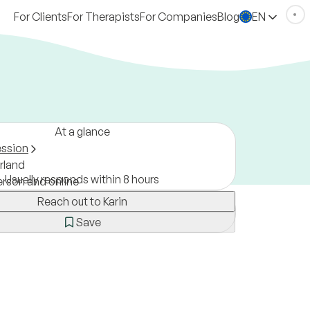
For Clients
For Therapists
For Companies
Blog
EN
At a glance
ession
rland
Usually responds within 8 hours
erson and online
Reach out to Karin
Save