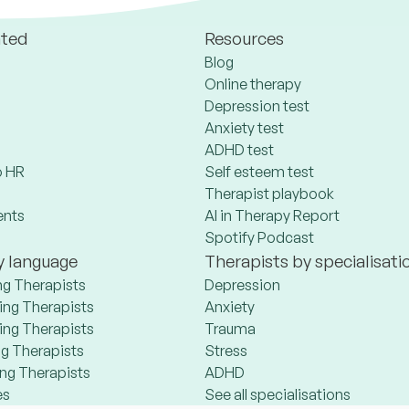
ated
Resources
Blog
Online therapy
Depression test
Anxiety test
ADHD test
 HR
Self esteem test
Therapist playbook
ents
AI in Therapy Report
Spotify Podcast
y language
Therapists by specialisati
ng Therapists
Depression
ng Therapists
Anxiety
ng Therapists
Trauma
g Therapists
Stress
ng Therapists
ADHD
es
See all specialisations