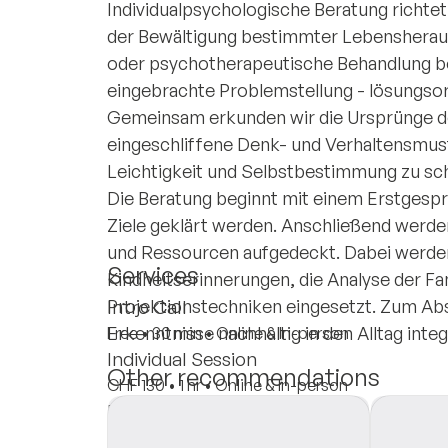
Individualpsychologische Beratung richte
der Bewältigung bestimmter Lebensheraus
oder psychotherapeutische Behandlung be
eingebrachte Problemstellung - lösungsori
Gemeinsam erkunden wir die Ursprünge 
eingeschliffene Denk- und Verhaltensmu
Leichtigkeit und Selbstbestimmung zu sc
Die Beratung beginnt mit einem Erstgespr
Ziele geklärt werden. Anschließend we
und Ressourcen aufgedeckt. Dabei werden
Services
Kindheitserinnerungen, die Analyse der Fa
Projektionstechniken eingesetzt. Zum Ab
Intro Call
Erkenntnisse nachhaltig in den Alltag inte
Free
•
30 min
•
Online & In-person
Individual Session
Other recommendations
CHF 130
•
1 hr
•
Online & In-person
Insurances
Private Pay