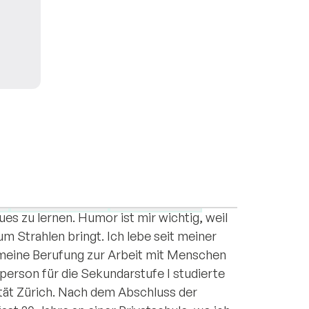
ierig und schätze ihre Individualität und
n. Sie ermöglichen mir Unbekanntes zu
Life transitions
Relationships
s zu lernen. Humor ist mir wichtig, weil
m Strahlen bringt. Ich lebe seit meiner
meine Berufung zur Arbeit mit Menschen
person für die Sekundarstufe I studierte
tät Zürich. Nach dem Abschluss der