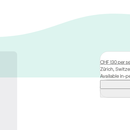
CHF 130 per s
Zürich,
Switze
Available in-p