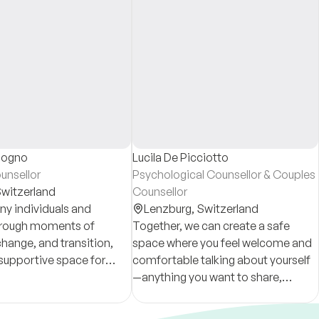
rbogno
Lucila De Picciotto
unsellor
Psychological Counsellor & Couples
witzerland
Counsellor
y individuals and
Lenzburg,
Switzerland
hrough moments of
Together, we can create a safe
 change, and transition,
space where you feel welcome and
 supportive space for
comfortable talking about yourself
rowth, and renewed
—anything you want to share,
including your deepest, most
embarrassing thoughts.