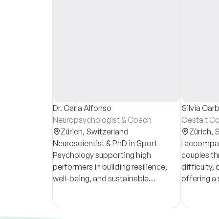
Dr. Carla Alfonso
Silvia Ca
Neuropsychologist & Coach
Gestalt Co
Zürich,
Switzerland
Zürich,
S
Neuroscientist & PhD in Sport
I accompan
Psychology supporting high
couples t
performers in building resilience,
difficulty,
well-being, and sustainable
offering a
excellence, through understanding
clarity, g
the connection between mind,
balance.
body, and self-awareness.