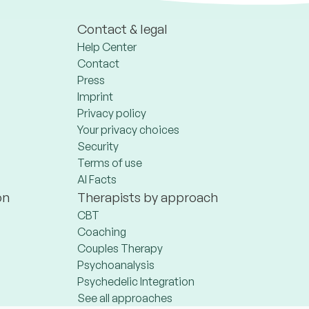
Contact & legal
Help Center
Contact
Press
Imprint
Privacy policy
Your privacy choices
Security
Terms of use
AI Facts
on
Therapists by approach
CBT
Coaching
Couples Therapy
Psychoanalysis
Psychedelic Integration
See all approaches