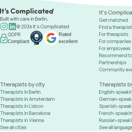
It's Complic
Built with care in Berlin.
Get matched
©
2026
It's Complicated
Find a therapist
For therapists
GDPR
Rated
For companies
Compliant
excellent
For employees
Recommend to
Partnerships
Community ev
Therapists by city
Therapists b
Therapists in Berlin
English-speaki
Therapists in Amsterdam
German-speaki
Therapists in Lisbon
Spanish-speaki
Therapists in Barcelona
French-speakin
Therapists in Vienna
Russian-speaki
See all cities
See all languag