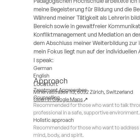
Pädagogischen Hochschule arbeitete ich fa
meine Begeisterung für Bildung und die B
Während meiner Tätigkeit als Lehrerin bil
Bereich sowie in gewaltfreier Kommunikati
Konfliktmanagement und Mediation an de
dem Abschluss meiner Weiterbildung zur i
mein Fokus liegt nun auf der individuellen
I speak:
German
English
Approach
Location:
Treatment Approaches
Minervastrasse 113, 8032 Zürich, Switzerland
Counselling
Open in Google Maps
Recommended for those who want to talk throug
professional in a safe, supportive environment.
Holistic approach
Recommended for those who want to address th
mind, body, and spirit.