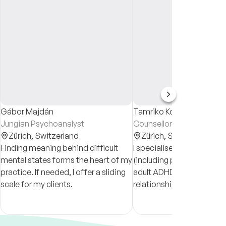
Gábor Majdán
Tamriko Korodi-Szasz
Jungian Psychoanalyst
Counsellor
Zürich,
Switzerland
Zürich,
Switzerland
Finding meaning behind difficult
I specialise in addiction, 
mental states forms the heart of my
(including panic attacks
practice. If needed, I offer a sliding
adult ADHD, insomnias, 
scale for my clients.
relationship difficulties. 
in English and in Russian.