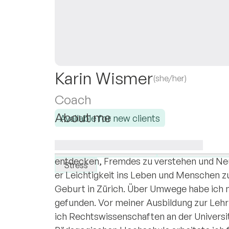
Karin Wismer
(she/her)
Coach
About me
Available for new clients
Ich begegne allen Menschen offen und neug
I specialise in:
Vielfalt als Bereicherung in meinem Lebe
Personal development
Self-confidence
entdecken, Fremdes zu verstehen und Neue
Stress
er Leichtigkeit ins Leben und Menschen zu
Geburt in Zürich. Über Umwege habe ich 
gefunden. Vor meiner Ausbildung zur Lehr
ich Rechtswissenschaften an der Universi