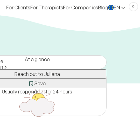
For Clients
For Therapists
For Companies
Blog
EN
At a glance
ve
on
Reach out to Juliana
any
erson, online and via text
Save
Usually responds after 24 hours