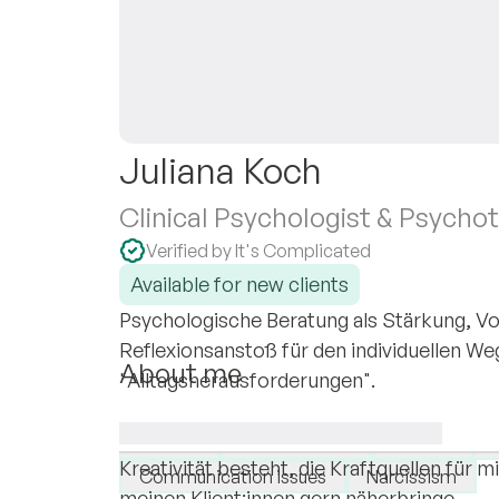
Juliana Koch
Clinical Psychologist & Psychot
Verified by It's Complicated
Available for new clients
Psychologische Beratung als Stärkung, Vo
Reflexionsanstoß für den individuellen Weg,
About me
"Alltagsherausforderungen".
Ich lebe in Leipzig und schätze meinen viel
I specialise in:
psychologischen Beratung und Psychother
Anxiety
Relationships
Burnout
Kreativität besteht, die Kraftquellen für m
Communication issues
Narcissism
meinen Klient:innen gern näherbringe.