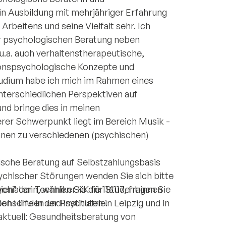
n Ausbildung mit mehrjähriger Erfahrung
Arbeitens und seine Vielfalt sehr. Ich
ner psychologischen Beratung neben
.a. auch verhaltenstherapeutische,
nspsychologische Konzepte und
dium habe ich mich im Rahmen eines
nterschiedlichen Perspektiven auf
und bringe dies in meinen
erer Schwerpunkt liegt im Bereich Musik -
innen zu verschiedenen (psychischen)
gische Beratung auf Selbstzahlungsbasis
sychischer Störungen wenden Sie sich bitte
iaterin, wählen Sie die 116117, fragen Sie
egien" der Techniker KK für Student:innen
en Hilfe in der Psychiatrie.
hschulen und Instituten in Leipzig und in
 aktuell: Gesundheitsberatung von