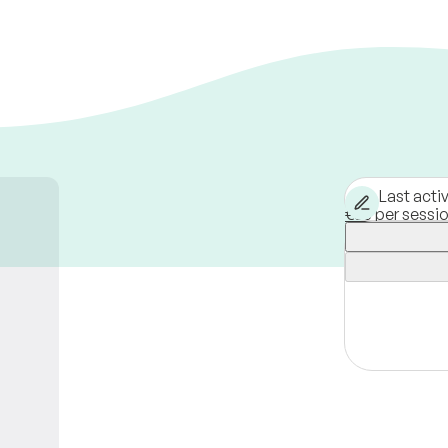
Last acti
€85 per sessi
Leipzig,
Germ
Available in-p