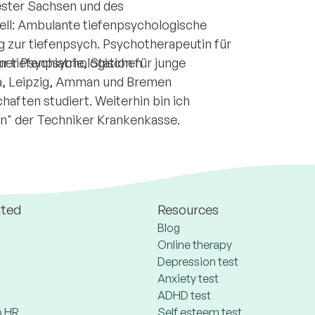
ester Sachsen und des
ell: Ambulante tiefenpsychologische
 zur tiefenpsych. Psychotherapeutin für
er Psychiatrie, Station für junge
zur tiefenpsychologischen
a, Leipzig, Amman und Bremen
haften studiert. Weiterhin bin ich
ien" der Techniker Krankenkasse.
ated
Resources
Blog
Online therapy
Depression test
Anxiety test
ADHD test
 HR
Self esteem test