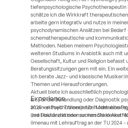
tiefenpsychologische Psychotherapeutin i
schätze ich die Wirkkraft therapeutischen 
arbeite gern integrativ und nutze in mei
psychodynamischen Ansätzen bei Bedarf u
schematherapeutische und kommunikatio
Methoden. Neben meinem Psychologiestu
weiteren Studiums in Arabistik auch mit u
Gesellschaft, Kultur und Religion befasst 
Beratungssitzungen gern mit ein. Ein weit
ich berate Jazz- und klassische Musiker:
Themen und Herausforderungen.
Aktuell biete ich ausschließlich psycholo
Experience
an. Für die Behandlung oder Diagnostik p
an einen Psychotherapeuten oder eine Psych
2025 - aktuell: Trainerin für "Mentalstrat
Ihre Hausärztin oder suchen Sie in Akutfäll
und Doktorand:innen an verschiedenen Hoc
Ilmenau mit Lehrauftrag an der TU 2024 -