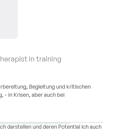
herapist in training
rbereitung, Begleitung und kritischen
 - in Krisen, aber auch bei
fältigen Alltag, der neben Arbeit in der
apie auch aus viel Musik, Bewegung und
Depression
Work & career
ich darstellen und deren Potential ich auch