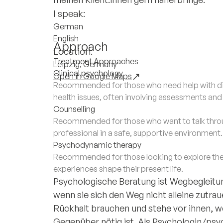
I speak:
German
English
Approach
Location:
Treatment Approaches
Leipzig, Germany
Clinical psychology
Open in Google Maps
Recommended for those who need help with di
health issues, often involving assessments an
Counselling
Recommended for those who want to talk throug
professional in a safe, supportive environment.
Psychodynamic therapy
Recommended for those looking to explore the
experiences shape their present life.
Psychologische Beratung ist Wegbegleitun
wenn sie sich den Weg nicht alleine zutraue
Rückhalt brauchen und stehe vor ihnen, w
Gegenüber nötig ist. Als Psychologin/psy