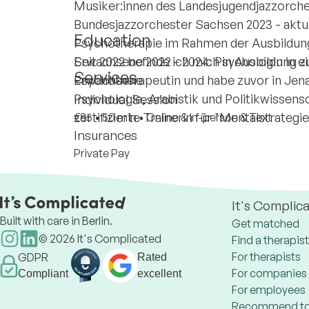
Musiker:innen des Landesjugendjazzorch
Bundesjazzorchester Sachsen 2023 - aktu
Education
Psychotherapie im Rahmen der Ausbildung
Erwachsene 2022 - 2024: Psychologin in ein
Seit 2022 befinde ich mich in Ausbildung 
Services
Erwachsene
Psychotherapeutin und habe zuvor in Jen
Psychologie, Arabistik und Politikwissensc
Individual Session
zertifizierte Trainerin für "Mentalstrateg
€85
•
50 min
•
Online & In-person & Text
Insurances
Private Pay
It's Complic
Built with care in Berlin.
Get matched
©
2026
It's Complicated
Find a therapist
For therapists
GDPR
Rated
For companies
Compliant
excellent
For employees
Recommend to