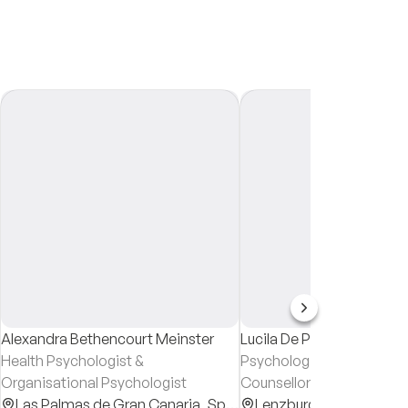
Alexandra Bethencourt Meinster
Lucila De Picciotto
Health Psychologist &
Psychological Counsellor
Organisational Psychologist
Counsellor
Las Palmas de Gran Canaria,
Spain
Lenzburg,
Switzerland