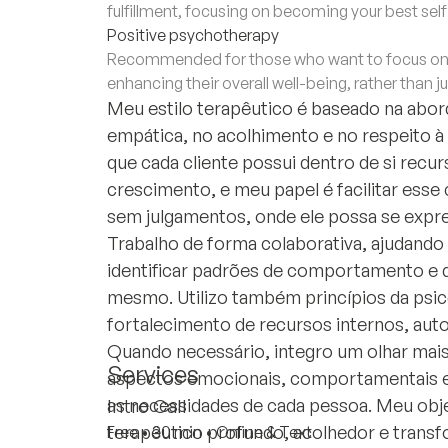
fulfillment, focusing on becoming your best sel
Positive psychotherapy
Recommended for those who want to focus on b
enhancing their overall well-being, rather than 
Meu estilo terapêutico é baseado na abo
empática, no acolhimento e no respeito à 
que cada cliente possui dentro de si rec
crescimento, e meu papel é facilitar ess
sem julgamentos, onde ele possa se expre
Trabalho de forma colaborativa, ajudand
identificar padrões de comportamento e d
mesmo. Utilizo também princípios da psico
fortalecimento de recursos internos, aut
Quando necessário, integro um olhar mai
Services
aspectos emocionais, comportamentais e 
as necessidades de cada pessoa. Meu ob
Intro Call
terapêutico profundo, acolhedor e transf
Free
•
30 min
•
Online & Text