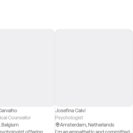
Carvalho
Josefina Calvi
cal Counsellor
Psychologist
,
Belgium
Amsterdam,
Netherlands
psychologist offering
I'm an empathetic and committed