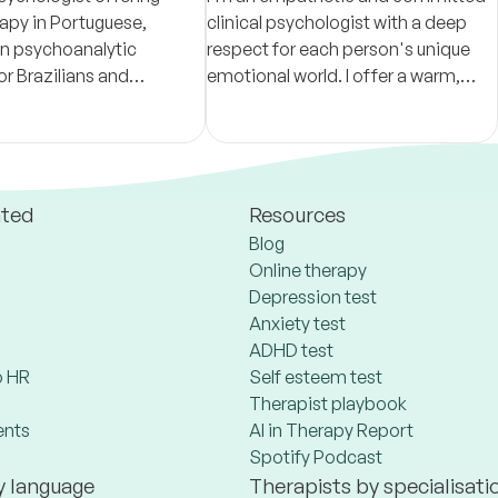
rapy in Portuguese,
clinical psychologist with a deep
n psychoanalytic
respect for each person's unique
for Brazilians and
emotional world. I offer a warm,
 speakers navigating life
non-judgmental space where
clients feel safe to explore their
inner life.
ated
Resources
Blog
Online therapy
Depression test
Anxiety test
ADHD test
 HR
Self esteem test
Therapist playbook
ents
AI in Therapy Report
Spotify Podcast
y language
Therapists by specialisati