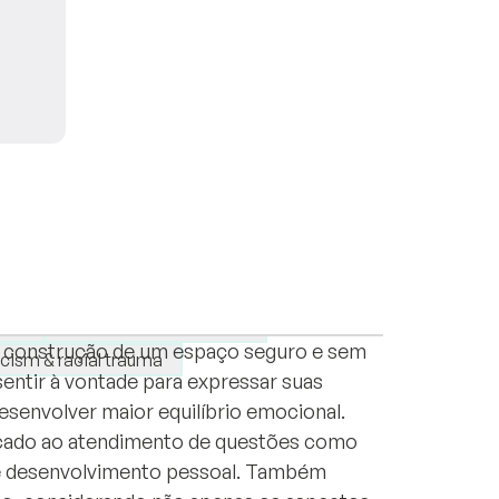
 a abordagem humanista e psicologia
s clínicos online. Meu trabalho é centrado
ips
Personal development
na construção de um espaço seguro e sem
cism & racial trauma
entir à vontade para expressar suas
envolver maior equilíbrio emocional.
icado ao atendimento de questões como
 e desenvolvimento pessoal. Também