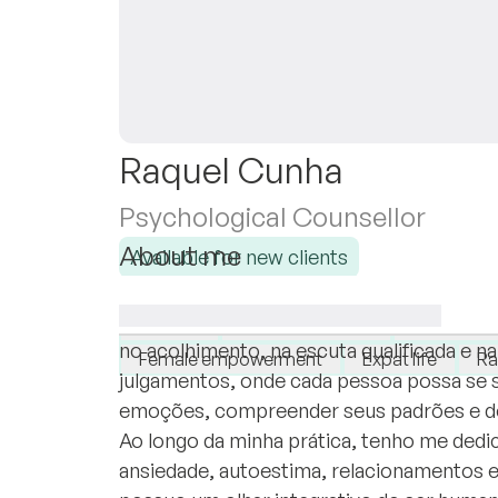
Raquel Cunha
Psychological Counsellor
About me
Available for new clients
Sou psicóloga com formação voltada para
I specialise in:
positiva, com experiência em atendimento
Anxiety
Self-confidence
Relationsh
no acolhimento, na escuta qualificada e 
Female empowerment
Expat life
Ra
julgamentos, onde cada pessoa possa se s
emoções, compreender seus padrões e des
Ao longo da minha prática, tenho me ded
ansiedade, autoestima, relacionamentos