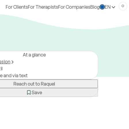
For Clients
For Therapists
For Companies
Blog
EN
At a glance
ssion
il
e and via text
Reach out to Raquel
Save