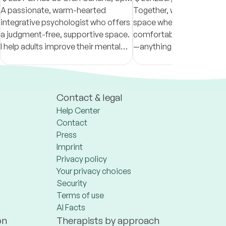
A passionate, warm-hearted
Together, we can create 
integrative psychologist who offers
space where you feel we
a judgment-free, supportive space.
comfortable talking about
I help adults improve their mental
—anything you want to sh
health, reconnect with themselves,
including your deepest, 
and build personalised tools to live
embarrassing thoughts.
more fully.
Contact & legal
Help Center
Contact
Press
Imprint
Privacy policy
Your privacy choices
Security
Terms of use
AI Facts
on
Therapists by approach