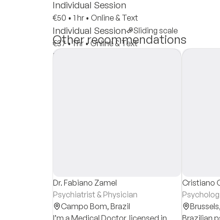
Individual Session
€50
•
1 hr
•
Online & Text
Individual Session
Sliding scale
Other recommendations
€37
•
1 hr
•
Online & Text
Insurances
Private Pay
Dr. Fabiano Zamel
Cristiano 
Psychiatrist & Physician
Psychologi
Campo Bom,
Brazil
Brussels
I’m a Medical Doctor, licensed in
Brazilian 