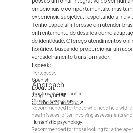
possuo um olhar integrativo do ser huma
emocionais e comportamentais, mas tam
experiência subjetiva, respeitando a indi
Tenho especial interesse em atender brasil
enfrentamento de desafios como adaptaçã
de identidade. Ofereço atendimentos onli
horários, buscando proporcionar um ac
verdadeiramente transformador.
I speak:
Portuguese
Spanish
Approach
Location:
Treatment Approaches
Xangri-lá, Brazil
Clinical psychology
Open in Google Maps
Recommended for those who need help with di
health issues, often involving assessments an
Humanistic psychology
Recommended for those looking for a therapy 