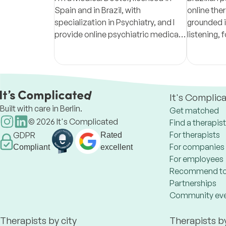
Spain and in Brazil, with
online the
specialization in Psychiatry, and I
grounded i
provide online psychiatric medical
listening, 
consultations throughout the entire
Portuguese
European Union.
abroad.
It's Complic
Built with care in Berlin.
Get matched
©
2026
It's Complicated
Find a therapist
For therapists
GDPR
Rated
For companies
Compliant
excellent
For employees
Recommend to
Partnerships
Community ev
Therapists by city
Therapists b