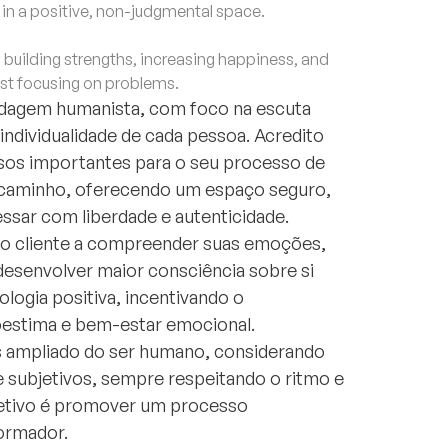
f in a positive, non-judgmental space.
uilding strengths, increasing happiness, and
just focusing on problems.
rdagem humanista, com foco na escuta
individualidade de cada pessoa. Acredito
ursos importantes para o seu processo de
e caminho, oferecendo um espaço seguro,
ssar com liberdade e autenticidade.
o o cliente a compreender suas emoções,
esenvolver maior consciência sobre si
logia positiva, incentivando o
oestima e bem-estar emocional.
s ampliado do ser humano, considerando
subjetivos, sempre respeitando o ritmo e
jetivo é promover um processo
ormador.