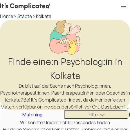
Home
Städte
Kolkata
Finde eine:n Psycholog:in in
Kolkata
Du bist auf der Suche nach Psycholog:innen,
Psychotherapeut:innen, Paartherapeut:innen oder Coaches in
Kolkata? Bei It's Complicated findest du deinen perfekten
Match, verfügbar online oder persönlich vor Ort. Das Leben ist
schon kompliziert genug, eine:n Therapeut:in in Kolkata zu
Matching
Filter
finden sollte es nicht sein.
Wir konnten leider nichts Passendes finden
Für deine Suche gibt es keine Treffer. Probier es mit weniger