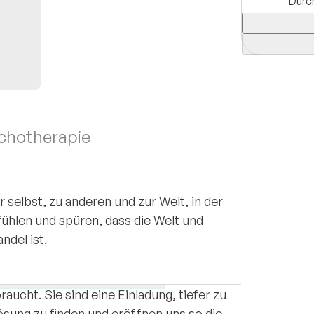
Durc
ychotherapie
r selbst, zu anderen und zur Welt, in der
 fühlen und spüren, dass die Welt und
ndel ist.
 ein individuelles Problem sind. Vielmehr
n und systemischen Kontext eingebettet und
ziehungen
Trauer & Verlust
ucht. Sie sind eine Einladung, tiefer zu
Lösung zu finden und eröffnen uns so die