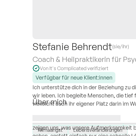
Stefanie Behrendt
(sie/ihr)
Coach & Heilpraktikerin für Ps
Von It's Complicated verifiziert
Verfügbar für neue Klient:innen
Ich unterstütze dich in der Beziehung zu di
wir leben. Ich begleite Menschen, die tief
Über mich
vielleicht auch ihr eigener Platz darin im Wa
Ich glaube, dass persönliche Krisen nie nur
Ich spezialisiere mich auf:
sind sie oft in einen größeren kulturelle
Ängste
Burnout
Depression
Be
zeigen uns, was unsere Aufmerksamkeit bra
Klimaangst
Lebensveränderungen
gehen, anstatt einfach nur eine schnelle 