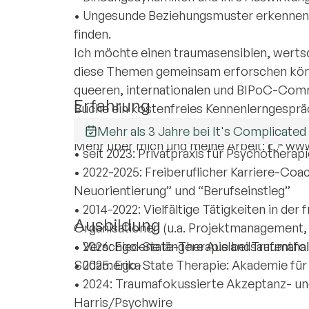
• Ungesunde Beziehungsmuster erkennen 
finden.
Ich möchte einen traumasensiblen, werts
diese Themen gemeinsam erforschen kön
queeren, internationalen und BIPoC-Com
Erfahrung
Buche ein kostenfreies Kennenlerngesprä
https://my.meetergo.com/stefaniebehren
Mehr als 3 Jahre bei It's Complicated
Mehr über mich und meine Arbeit: 👉 ww
• seit 2023: Privatpraxis für Psychothera
• 2022-2025: Freiberuflicher Karriere-Co
Neuorientierung” und “Berufseinstieg”
• 2014-2022: Vielfältige Tätigkeiten in der
Ausbildung
Organisationen (u.a. Projektmanagement
• Verschiedene längere Auslandsaufenthalte
• 2026: Ego-State-Therapie bei Traumafolg
Südamerika
• 2025: Ego-State Therapie: Akademie für
• 2024: Traumafokussierte Akzeptanz- 
Harris/Psychwire