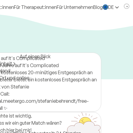
t:innen
Für Therapeut:innen
Für Unternehmen
Blog
DE
Auf einen Blick
 auf It's Complicated
inheit
3 Jahre auf It's Complicated
hland
n kostenloses 20-minütiges Erstgespräch an
Ort und online
bieter bietet ein kostenloses Erstgespräch an
 von Stefanie
 Call:
cal.meetergo.com/stefaniebehrendt/free-
ll ✨
te ist wichtig.
ss wir ein guter Match wären?
h hier bei mir!