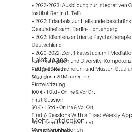
• 2022-2023: Ausbildung zur integrativen
Institut Berlin (1. Teil)
• 2022: Erlaubnis zur Heilkunde beschränk
Gesundheitsamt Berlin-Lichtenberg
• 2022: Klientenzentrierte Psychotherapi
Deutschland
• 2020-2022: Zertifikatsstudium I Mediatio
Leistungen
Kommunikation und Diversity-Kompetenz i
• 2010-2016: Bachelor- und Master-Studiu
Erstgespräch
Medien
Kostenlos
•
20 Min
•
Online
Einzelsitzung
100 €
•
1 Std
•
Online & Vor Ort
First Session
80 €
•
1 Std
•
Online & Vor Ort
First 6 Sessions With a Fixed Weekly A
Mehr Entdecken
90 €
•
1 Std
•
Online & Vor Ort
Meine Publikationen
Versicherungen