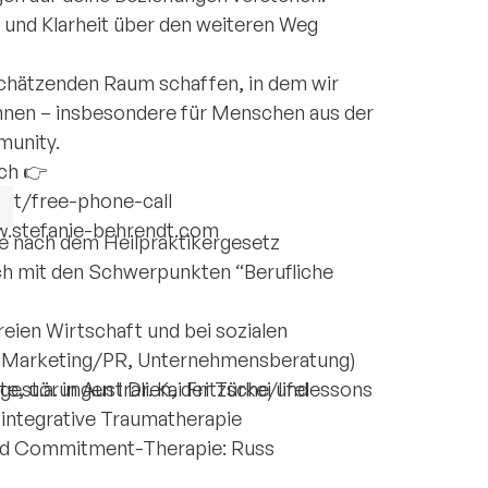
und Klarheit über den weiteren Weg
chätzenden Raum schaffen, in dem wir
nen – insbesondere für Menschen aus der
munity.
ch 👉
dt/free-phone-call
w.stefanie-behrendt.com
pie nach dem Heilpraktikergesetz
ach mit den Schwerpunkten “Berufliche
 freien Wirtschaft und bei sozialen
, Marketing/PR, Unternehmensberatung)
, u.a. in Australien, der Türkei und
estörungen I Dr. Kai Fritzsche/lifelessons
 integrative Traumatherapie
und Commitment-Therapie: Russ