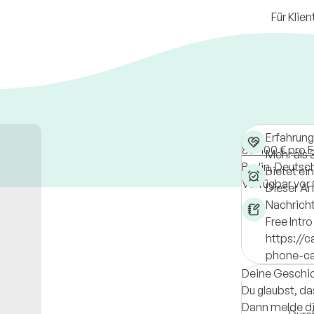
Für Klien
Erfahrung
80-100 € pro E
Mehr als 
Berlin,
Deutsc
Bietet ei
Verfügbar vor 
Dieser An
Nachricht
Free Intro
https://
phone-ca
Deine Geschich
Du glaubst, da
Dann melde dic