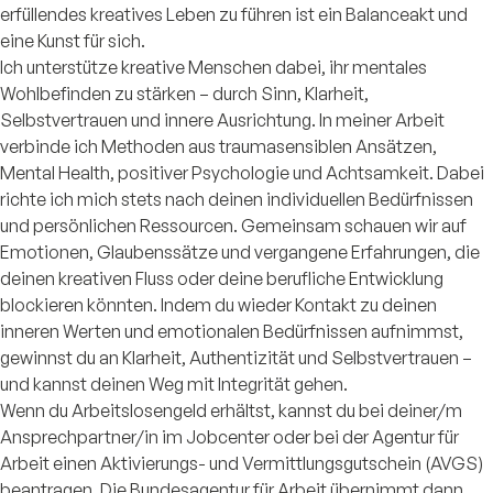
erfüllendes kreatives Leben zu führen ist ein Balanceakt und
eine Kunst für sich.
Ich unterstütze kreative Menschen dabei, ihr mentales
Wohlbefinden zu stärken – durch Sinn, Klarheit,
Selbstvertrauen und innere Ausrichtung. In meiner Arbeit
verbinde ich Methoden aus traumasensiblen Ansätzen,
Mental Health, positiver Psychologie und Achtsamkeit. Dabei
richte ich mich stets nach deinen individuellen Bedürfnissen
und persönlichen Ressourcen. Gemeinsam schauen wir auf
Emotionen, Glaubenssätze und vergangene Erfahrungen, die
deinen kreativen Fluss oder deine berufliche Entwicklung
blockieren könnten. Indem du wieder Kontakt zu deinen
inneren Werten und emotionalen Bedürfnissen aufnimmst,
gewinnst du an Klarheit, Authentizität und Selbstvertrauen –
und kannst deinen Weg mit Integrität gehen.
Wenn du Arbeitslosengeld erhältst, kannst du bei deiner/m
Ansprechpartner/in im Jobcenter oder bei der Agentur für
Arbeit einen Aktivierungs- und Vermittlungsgutschein (AVGS)
beantragen. Die Bundesagentur für Arbeit übernimmt dann