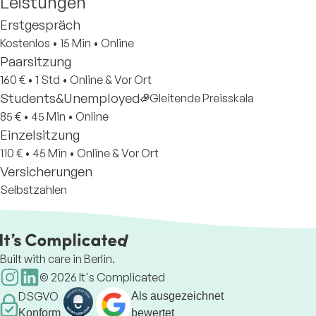
Leistungen
Erstgespräch
Kostenlos
•
15 Min
•
Online
Paarsitzung
160 €
•
1 Std
•
Online & Vor Ort
Students&Unemployed
Gleitende Preisskala
85 €
•
45 Min
•
Online
Einzelsitzung
110 €
•
45 Min
•
Online & Vor Ort
Versicherungen
Selbstzahlen
Built with care in Berlin.
©
2026
It's Complicated
DSGVO
Als ausgezeichnet
Konform
bewertet