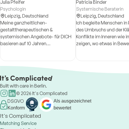
Julia Pfeifer
Patricia Binder
Psychologin
Systemische Beraterin
Leipzig,
Deutschland
Leipzig,
Deutschland
Meine ganzheitlichen-
Ich begleite Menschen in
gestalttherapeutischen &
des Umbruchs und der Klä
systemischen Angebote- für DICH
Konflikte im Inneren wie 
basieren auf 10 Jahren
zeigen, wo etwas in Bew
psychologischer Arbeit mit
kommen will. Gemeinsa
Menschen in Kliniken & Praxen.
wir hin, ordnen, verstehe
öffnen Raum für neue Per
Built with care in Berlin.
©
2026
It's Complicated
DSGVO
Als ausgezeichnet
Konform
bewertet
It's Complicated
Matching Service