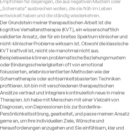
Empfohlen für diejenigen, die aus negativen Mustern oder
„Schemata“ ausbrechen wollen, die sie früh im Leben
entwickelt haben und die ständig wiederkehren.
Der Grundstein meiner therapeutischen Arbeit ist die
kognitive Verhaltenstherapie (KVT), ein wissenschaftlich
validierter Ansatz, der für ein breites Spektrum klinischer und
nicht-klinischer Probleme wirksam ist. Obwohl die klassische
KVT kraftvoll ist, reicht sie manchmal nicht aus.
Beispielsweise können problematische Beziehungsmustern
oder Bindungsschwierigkeiten oft von emotional
fokussierten, erlebnisorientierten Methoden wie der
Schematherapie oder achtsamkeitsbasierten Techniken
profitieren. Ich bin mit verschiedenen therapeutischen
Ansätze vertraut und integriere kontinuierlich neue in meine
Therapien. Ich habe mit Menschen mit einer Vielzahl von
Diagnosen, von Depressionen bis zur Borderline-
Persönlichkeitsstörung, gearbeitet, und passe meinen Ansatz
gerne an, um Ihre individuellen Ziele, Wünsche und
Herausforderungen anzugehen und Sie einfühlsam, klar und