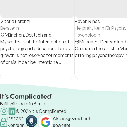
Vitória Lorenzi
Raven Rinas
Beraterin
Heilpraktikerin für Psych
München,
Deutschland
Psychologin
My work sits at the intersection of
München,
Deutschland
psychology and education. I believe
Canadian therapist in Mu
growth is not reserved for moments
offering psychotherapy in
of crisis. It can be intentional,
gradual and meaningful along the
way.
Built with care in Berlin.
©
2026
It's Complicated
DSGVO
Als ausgezeichnet
Konform
bewertet