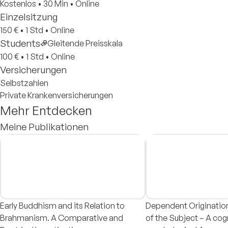
Kostenlos
•
30 Min
•
Online
Einzelsitzung
150 €
•
1 Std
•
Online
Students
Gleitende Preisskala
100 €
•
1 Std
•
Online
Versicherungen
Selbstzahlen
Private Krankenversicherungen
Mehr Entdecken
Meine Publikationen
Early Buddhism and its Relation to
Dependent Originatio
Brahmanism. A Comparative and
of the Subject – A cog