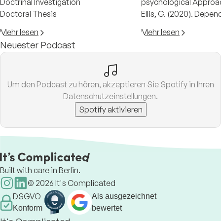
Doctrinal Investigation
psychological Approa
Doctoral Thesis
Ellis, G. (2020). Depe
as Emergence of the S
Mehr lesen
Mehr lesen
cognitive-psychologi
Neuester Podcast
Contemporary Buddhis
283.
Um den Podcast zu hören, akzeptieren Sie Spotify in Ihren
Datenschutzeinstellungen.
Spotify aktivieren
Built with care in Berlin.
©
2026
It's Complicated
DSGVO
Als ausgezeichnet
Konform
bewertet