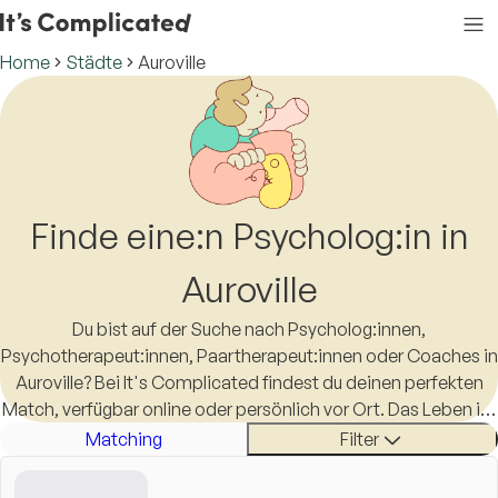
Home
Städte
Auroville
Finde eine:n Psycholog:in in
Auroville
Du bist auf der Suche nach Psycholog:innen,
Psychotherapeut:innen, Paartherapeut:innen oder Coaches in
Auroville? Bei It's Complicated findest du deinen perfekten
Match, verfügbar online oder persönlich vor Ort. Das Leben ist
schon kompliziert genug, eine:n Therapeut:in in Auroville zu
Matching
Filter
finden sollte es nicht sein.