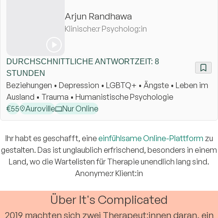
Arjun Randhawa
Klinische:r Psycholog:in
DURCHSCHNITTLICHE ANTWORTZEIT: 8
STUNDEN
Beziehungen • Depression • LGBTQ+ • Ängste • Leben im
Ausland • Trauma • Humanistische Psychologie
€
55
Auroville
Nur Online
Ihr habt es geschafft, eine
einfühlsame Online-Plattform
zu
gestalten. Das ist unglaublich erfrischend, besonders in einem
Land, wo die Wartelisten für Therapie unendlich lang sind.
Anonyme:r Klient:in
Über It's Complicated
2019 machten sich zwei Therapeut:innen daran, ein