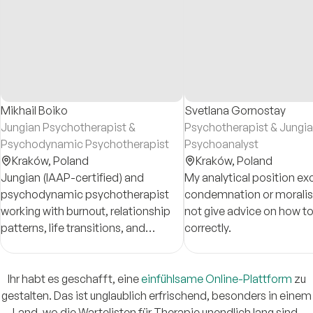
Mikhail Boiko
Svetlana Gornostay
Jungian Psychotherapist &
Psychotherapist & Jungi
Psychodynamic Psychotherapist
Psychoanalyst
Kraków,
Poland
Kraków,
Poland
Jungian (IAAP-certified) and
My analytical position ex
psychodynamic psychotherapist
condemnation or moralisi
working with burnout, relationship
not give advice on how t
patterns, life transitions, and
correctly.
questions of meaning and identity.
Ihr habt es geschafft, eine
einfühlsame Online-Plattform
zu
gestalten. Das ist unglaublich erfrischend, besonders in einem
Land, wo die Wartelisten für Therapie unendlich lang sind.