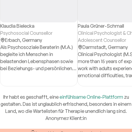
Klaudia Bielecka
Paula Grüner-Schmall
Psychosocial Counsellor
Clinical Psychologist & C
Erbach,
Germany
Adolescent Counsellor
Als Psychosoziale Beraterin (M.A.)
Darmstadt,
Germany
begleite ich Menschen in
Clinical Psychologist (M.S
belastenden Lebensphasen sowie
more than 15 years of expe
bei Beziehungs- und persönlichen
work with adults experien
Themen und unterstütze dabei,
emotional difficulties, t
neue Perspektiven zu entwickeln.
related conditions, affec
disorders, and mind-bod
challenges.
Ihr habt es geschafft, eine
einfühlsame Online-Plattform
zu
gestalten. Das ist unglaublich erfrischend, besonders in einem
Land, wo die Wartelisten für Therapie unendlich lang sind.
Anonyme:r Klient:in