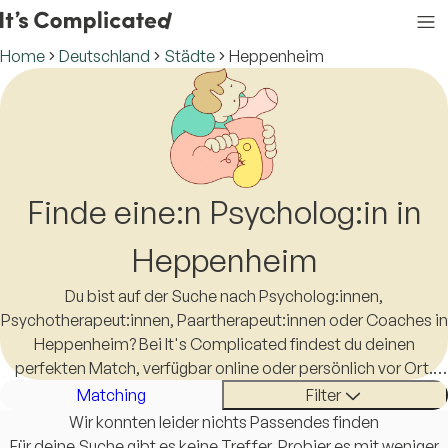
Home
Deutschland
Städte
Heppenheim
Finde eine:n Psycholog:in in
Heppenheim
Du bist auf der Suche nach Psycholog:innen,
Psychotherapeut:innen, Paartherapeut:innen oder Coaches in
Heppenheim? Bei It's Complicated findest du deinen
perfekten Match, verfügbar online oder persönlich vor Ort.
Das Leben ist schon kompliziert genug, eine:n Therapeut:in in
Matching
Filter
Heppenheim zu finden sollte es nicht sein.
Wir konnten leider nichts Passendes finden
Für deine Suche gibt es keine Treffer. Probier es mit weniger