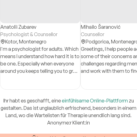
Anatolii Zubarev
Mihailo Šaranović
Psychologist & Counsellor
Counsellor
Kotor,
Montenegro
Podgorica,
Montenegr
I'm a psychologist for adults. Which
Greetings, I help people address
means I understand how hard it is to
some of their concerns a
be one. Especially when everyone
challenges regarding mental-health
around you keeps telling you to grow
and work with them to fin
up — but no one really explains how.
which they can improve th
That's exactly what we can talk
help capacity and their ove
about.
being.
Ihr habt es geschafft, eine
einfühlsame Online-Plattform
zu
gestalten. Das ist unglaublich erfrischend, besonders in einem
Land, wo die Wartelisten für Therapie unendlich lang sind.
Anonyme:r Klient:in