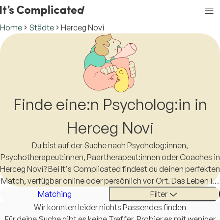
Home
Städte
Herceg Novi
Finde eine:n Psycholog:in in
Herceg Novi
Du bist auf der Suche nach Psycholog:innen,
Psychotherapeut:innen, Paartherapeut:innen oder Coaches in
Herceg Novi? Bei It's Complicated findest du deinen perfekten
Match, verfügbar online oder persönlich vor Ort. Das Leben ist
schon kompliziert genug, eine:n Therapeut:in in Herceg Novi
Matching
Filter
zu finden sollte es nicht sein.
Wir konnten leider nichts Passendes finden
Für deine Suche gibt es keine Treffer. Probier es mit weniger