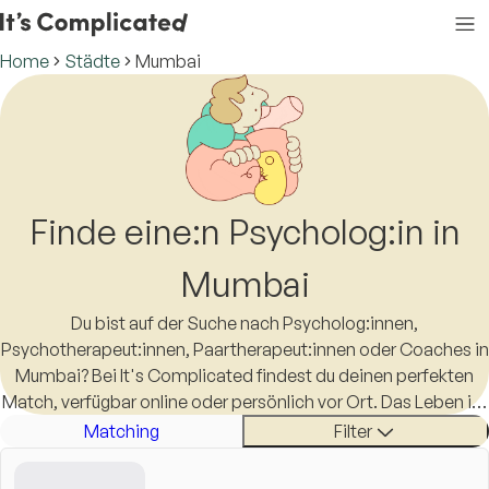
Home
Städte
Mumbai
Finde eine:n Psycholog:in in
Mumbai
Du bist auf der Suche nach Psycholog:innen,
Psychotherapeut:innen, Paartherapeut:innen oder Coaches in
Mumbai? Bei It's Complicated findest du deinen perfekten
Match, verfügbar online oder persönlich vor Ort. Das Leben ist
schon kompliziert genug, eine:n Therapeut:in in Mumbai zu
Matching
Filter
finden sollte es nicht sein.