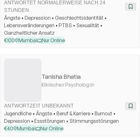
ANTWORTET NORMALERWEISE NACH 24
STUNDEN
Ängste • Depression • Geschlechtsidentität •
Lebensveränderungen • PTBS • Sexualität •
Ganzheitlicher Ansatz
€
100
Mumbai
Nur Online
Tanisha Bhatia
Klinische:r Psycholog:in
ANTWORTZEIT UNBEKANNT
Jugendliche • Ängste • Beruf & Karriere • Burnout •
Depression • Essstörungen • Stimmungsstörungen
€
40
Mumbai
Nur Online