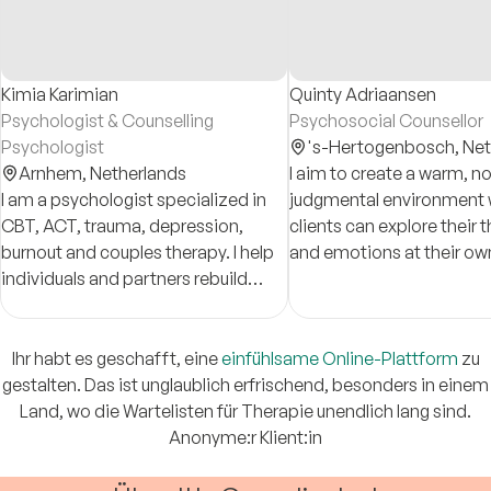
Kimia Karimian
Quinty Adriaansen
Psychologist & Counselling
Psychosocial Counsellor
Psychologist
's-Hertogenbosch,
Net
Arnhem,
Netherlands
I aim to create a warm, n
I am a psychologist specialized in
judgmental environment
CBT, ACT, trauma, depression,
clients can explore their 
burnout and couples therapy. I help
and emotions at their ow
individuals and partners rebuild
balance, safety, and connection
through evidence-based and
compassionate care.
Ihr habt es geschafft, eine
einfühlsame Online-Plattform
zu
gestalten. Das ist unglaublich erfrischend, besonders in einem
Land, wo die Wartelisten für Therapie unendlich lang sind.
Anonyme:r Klient:in