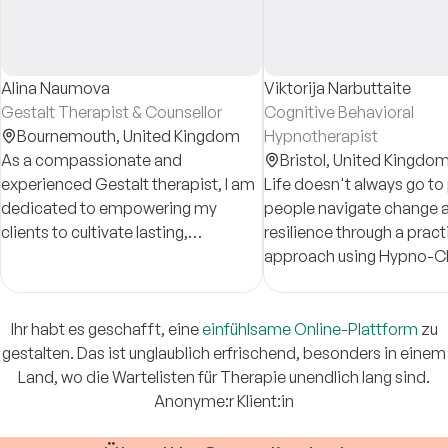
Alina Naumova
Viktorija Narbuttaite
Gestalt Therapist & Counsellor
Cognitive Behavioral
Bournemouth,
United Kingdom
Hypnotherapist
As a compassionate and
Bristol,
United Kingdo
experienced Gestalt therapist, I am
Life doesn't always go to p
dedicated to empowering my
people navigate change a
clients to cultivate lasting,
resilience through a pract
transformative change in their lives.
approach using Hypno-C
Ihr habt es geschafft, eine
einfühlsame Online-Plattform
zu
gestalten. Das ist unglaublich erfrischend, besonders in einem
Land, wo die Wartelisten für Therapie unendlich lang sind.
Anonyme:r Klient:in