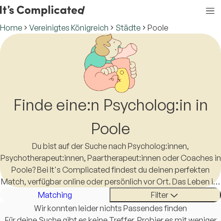
Home
Vereinigtes Königreich
Städte
Poole
Finde eine:n Psycholog:in in
Poole
Du bist auf der Suche nach Psycholog:innen,
Psychotherapeut:innen, Paartherapeut:innen oder Coaches in
Poole? Bei It's Complicated findest du deinen perfekten
Match, verfügbar online oder persönlich vor Ort. Das Leben ist
schon kompliziert genug, eine:n Therapeut:in in Poole zu
Matching
Filter
finden sollte es nicht sein.
Wir konnten leider nichts Passendes finden
Für deine Suche gibt es keine Treffer. Probier es mit weniger