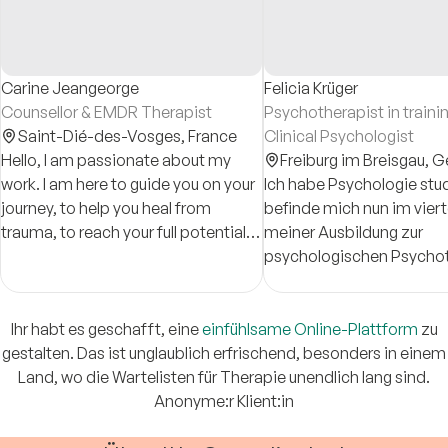
Carine Jeangeorge
Felicia Krüger
Counsellor & EMDR Therapist
Psychotherapist in traini
Saint-Dié-des-Vosges,
France
Clinical Psychologist
Hello, I am passionate about my
Freiburg im Breisgau,
G
work. I am here to guide you on your
Ich habe Psychologie stu
journey, to help you heal from
befinde mich nun im vier
trauma, to reach your full potential,
meiner Ausbildung zur
and live in alignment with who you
psychologischen Psycho
are. Let's embark on this journey
(tiefenpsychologisch fund
together.
Ihr habt es geschafft, eine
einfühlsame Online-Plattform
zu
gestalten. Das ist unglaublich erfrischend, besonders in einem
Land, wo die Wartelisten für Therapie unendlich lang sind.
Anonyme:r Klient:in