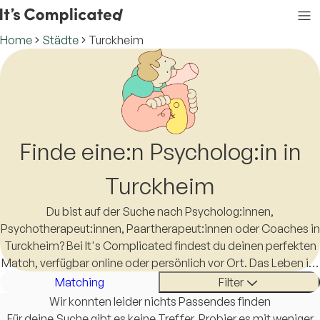
Home
Städte
Turckheim
Finde eine:n Psycholog:in in
Turckheim
Du bist auf der Suche nach Psycholog:innen,
Psychotherapeut:innen, Paartherapeut:innen oder Coaches in
Turckheim? Bei It's Complicated findest du deinen perfekten
Match, verfügbar online oder persönlich vor Ort. Das Leben ist
schon kompliziert genug, eine:n Therapeut:in in Turckheim zu
Matching
Filter
finden sollte es nicht sein.
Wir konnten leider nichts Passendes finden
Für deine Suche gibt es keine Treffer. Probier es mit weniger