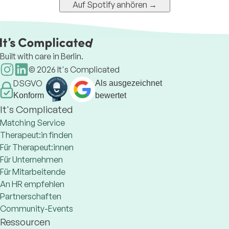
Auf Spotify anhören →
Built with care in Berlin.
©
2026
It's Complicated
DSGVO
Als ausgezeichnet
Konform
bewertet
It's Complicated
Matching Service
Therapeut:in finden
Für Therapeut:innen
Für Unternehmen
Für Mitarbeitende
An HR empfehlen
Partnerschaften
Community-Events
Ressourcen