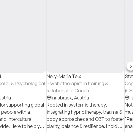
i
Nelly-Maria Teix
Ste
llor & Psychological
Psychotherapist in training &
Cog
Relationship Coach
(CB
ustria
Innsbruck,
Austria
Co
F
lor supporting global
Rooted in systemic therapy,
Not
 people with a
integrating hypnotherapy, trauma &
mus
nd intercultural
body approaches and CBT to foster
"Pe
ide. Here to help you
clarity, balance & resilience. I hold a
ena