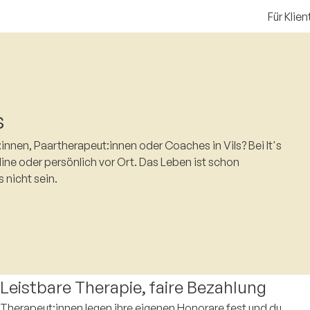
Für Klien
s
nnen, Paartherapeut:innen oder Coaches in Vils? Bei It's
ine oder persönlich vor Ort. Das Leben ist schon
s nicht sein.
Leistbare Therapie, faire Bezahlung
Therapeut:innen legen ihre eigenen Honorare fest und du