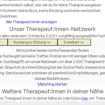
entscheidest selbst, wie viel du für deine Therapie ausgeben
möchtest. Keine Abos, keine Bindung und keine versteckten
Gebühren.
Alle Therapeut:innen anzeigen
Unser Therapeut:innen-Netzwerk
n alles verändern. Entdecke 2.500+ sorgfältig ausgewählte Fachle
Kosten pro Sitzung
Erweitert
Wir konnten leider nichts Passendes finden
e Suche gibt es keine Treffer. Probier es mit weniger Filtern o
n Suchbegriff, um unser Netzwerk von über 2.500 Therapeut:i
n. Brauchst du Unterstützung bei der Suche? Nutz unseren ko
ng-Service und wir schicken dir persönliche Empfehlungen, ga
deinen Bedürfnissen.
Matching starten
Weitere Therapeut:innen in deiner Nähe
re Therapeut:innen in deiner Nähe an oder klicke
hier
, um Thera