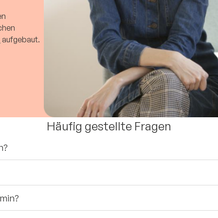
en
schen
n
aufgebaut.
Häufig gestellte Fragen
n?
rmin?