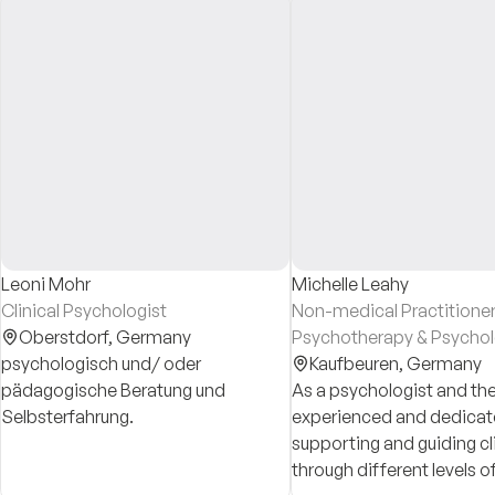
Leoni Mohr
Michelle Leahy
Clinical Psychologist
Non-medical Practitioner
Oberstdorf,
Germany
Psychotherapy & Psychol
psychologisch und/ oder
Kaufbeuren,
Germany
pädagogische Beratung und
As a psychologist and therap
Selbsterfahrung.
experienced and dedicat
supporting and guiding cl
through different levels of