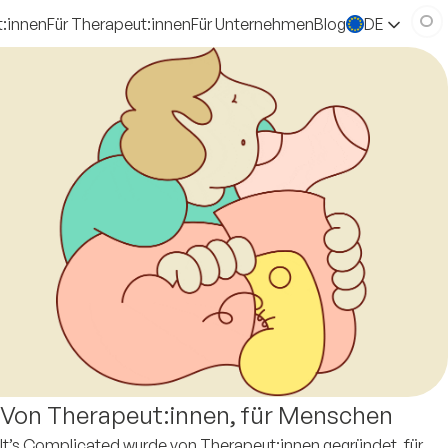
t:innen
Für Therapeut:innen
Für Unternehmen
Blog
DE
Von Therapeut:innen, für Menschen
It’s Complicated wurde von Therapeut:innen gegründet, für