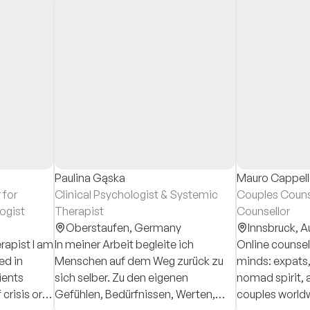
Paulina Gąska
Mauro Cappell
 for
Clinical Psychologist & Systemic
Couples Counse
ogist
Therapist
Counsellor
Oberstaufen,
Germany
Innsbruck,
A
ist I am
In meiner Arbeit begleite ich
Online counsel
ed in
Menschen auf dem Weg zurück zu
minds: expats,
ients
sich selber. Zu den eigenen
nomad spirit, a
 crisis or
Gefühlen, Bedürfnissen, Werten,
couples worldw