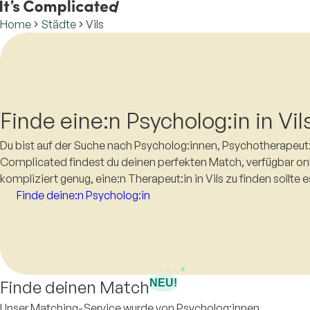
Home
Städte
Vils
Finde eine:n Psycholog:in in Vil
Du bist auf der Suche nach Psycholog:innen, Psychotherapeut:i
Complicated findest du deinen perfekten Match, verfügbar onl
kompliziert genug, eine:n Therapeut:in in Vils zu finden sollte e
Finde deine:n Psycholog:in
Finde deinen Match
NEU!
Unser Matching-Service wurde von Psycholog:innen