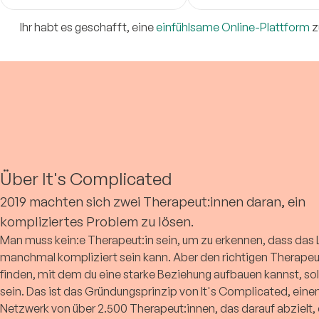
depressive, anxious epis
high levels of regard, res
Ihr habt es geschafft, eine
einfühlsame Online-Plattform
z
acceptance.
Über It's Complicated
2019 machten sich zwei Therapeut:innen daran, ein
kompliziertes Problem zu lösen.
Man muss kein:e Therapeut:in sein, um zu erkennen, dass das
manchmal kompliziert sein kann. Aber den richtigen Therapeu
finden, mit dem du eine starke Beziehung aufbauen kannst, soll
sein. Das ist das Gründungsprinzip von It's Complicated, ein
Netzwerk von über 2.500 Therapeut:innen, das darauf abzielt, 