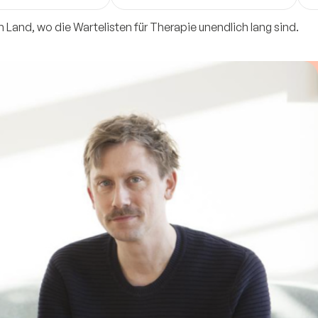
s tough moments,
MSc. German: Psychotherapeutin
thr
re on the map.
in Ausbildung unter Supervision
bet
m Land, wo die Wartelisten für Therapie unendlich lang sind.