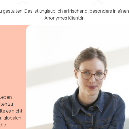
odes, using
Ideen und in die eigene Kraft.
navigate life’
pect and
Unterwegs finden sich Lösungen
wherever you a
u gestalten. Das ist unglaublich erfrischend, besonders in eine
und öffnen neue Perspektiven.
Anonyme:r Klient:in
 Leben
ten zu
te es nicht
em globalen
die