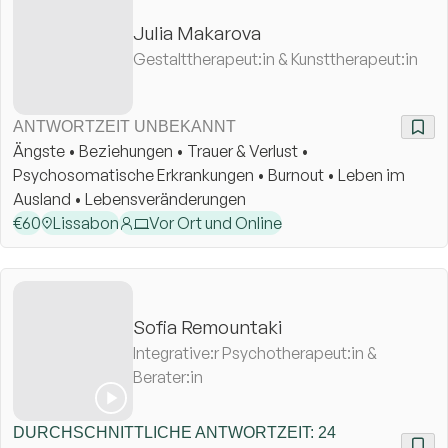
kompliziert, aber eine:n Therapeut:in zu finden sollte es nicht
Julia Makarova
sein.
Gestalttherapeut:in & Kunsttherapeut:in
ANTWORTZEIT UNBEKANNT
Ängste • Beziehungen • Trauer & Verlust •
Psychosomatische Erkrankungen • Burnout • Leben im
Ausland • Lebensveränderungen
€
60
Lissabon
Vor Ort und Online
Sofia Remountaki
Integrative:r Psychotherapeut:in &
Berater:in
DURCHSCHNITTLICHE ANTWORTZEIT: 24