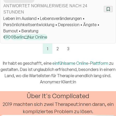
ANTWORTET NORMALERWEISE NACH 24
STUNDEN
Leben im Ausland • Lebensveränderungen •
Persönlichkeitsentwicklung • Depression • Ängste •
Burnout • Beratung
€
90
Berlin
Nur Online
1
2
3
Ihr habt es geschafft, eine
einfühlsame Online-Plattform
zu
gestalten. Das ist unglaublich erfrischend, besonders in einem
Land, wo die Wartelisten für Therapie unendlich lang sind.
Anonyme:r Klient:in
Über It's Complicated
2019 machten sich zwei Therapeut:innen daran, ein
kompliziertes Problem zu lösen.