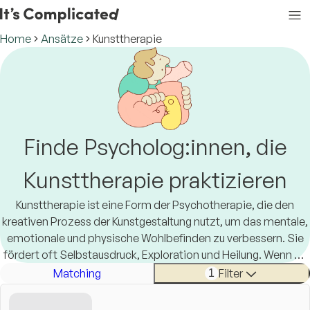
Home
Ansätze
Kunsttherapie
Finde Psycholog:innen, die
Kunsttherapie praktizieren
Kunsttherapie ist eine Form der Psychotherapie, die den
kreativen Prozess der Kunstgestaltung nutzt, um das mentale,
emotionale und physische Wohlbefinden zu verbessern. Sie
fördert oft Selbstausdruck, Exploration und Heilung. Wenn du
nach einer:n erfahrenen Praktiker:in in der Kunsttherapie
Matching
Filter
1
suchst, hat It's Complicated den perfekten Match für dich,
online und persönlich verfügbar. Denn das Leben ist