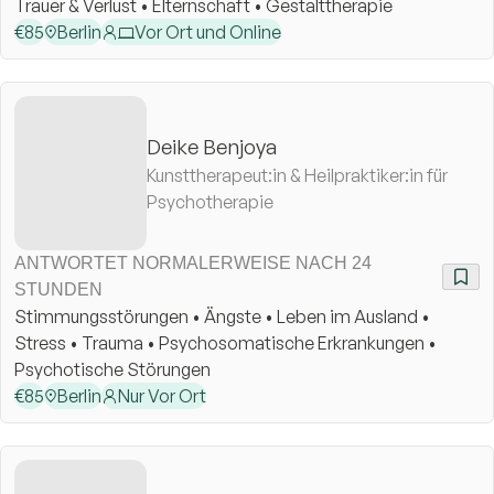
Trauer & Verlust • Elternschaft • Gestalttherapie
€
85
Berlin
Vor Ort und Online
Deike Benjoya
Kunsttherapeut:in & Heilpraktiker:in für
Psychotherapie
ANTWORTET NORMALERWEISE NACH 24
STUNDEN
Stimmungsstörungen • Ängste • Leben im Ausland •
Stress • Trauma • Psychosomatische Erkrankungen •
Psychotische Störungen
€
85
Berlin
Nur Vor Ort