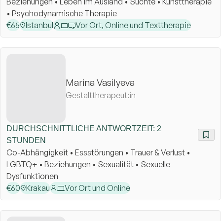
Beziehungen • Leben im Ausland • Süchte • Kunsttherapie
• Psychodynamische Therapie
€
65
Istanbul
Vor Ort, Online und Texttherapie
Marina Vasilyeva
Gestalttherapeut:in
DURCHSCHNITTLICHE ANTWORTZEIT: 2
STUNDEN
Co-Abhängigkeit • Essstörungen • Trauer & Verlust •
LGBTQ+ • Beziehungen • Sexualität • Sexuelle
Dysfunktionen
€
60
Krakau
Vor Ort und Online