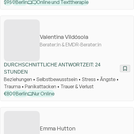
$
95
Berlin
Online und Texttherapie
Valentina Vildósola
Berater:in & EMDR-Berater:in
DURCHSCHNITTLICHE ANTWORTZEIT: 24
STUNDEN
Beziehungen • Selbstbewusstsein • Stress • Ängste •
Trauma • Panikattacken • Trauer & Verlust
€
80
Berlin
Nur Online
Emma Hutton